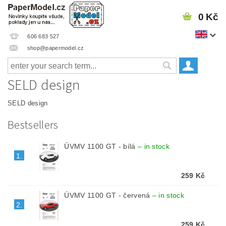
0 Kč
606 683 527
shop@papermodel.cz
SELD design
SELD design
Bestsellers
ÚVMV 1100 GT - bílá
–
in stock
1.
259 Kč
ÚVMV 1100 GT - červená
–
in stock
2.
259 Kč