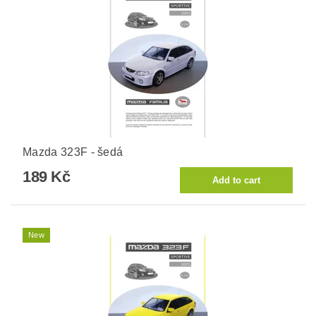
Mazda 323F - šedá
189 Kč
New