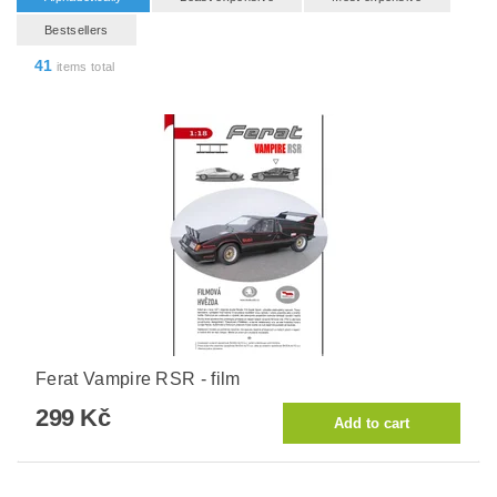
Bestsellers
41
items total
Ferat Vampire RSR - film
299 Kč