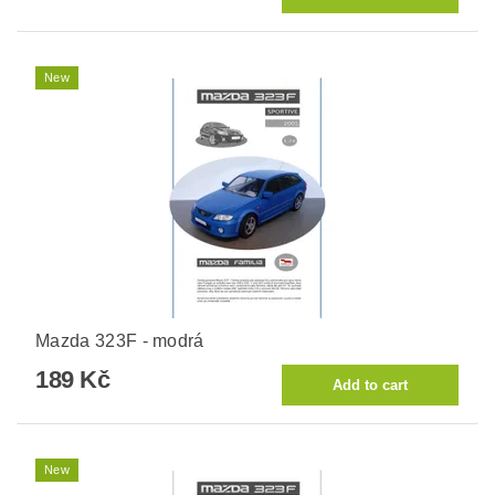
New
Mazda 323F - modrá
189 Kč
New