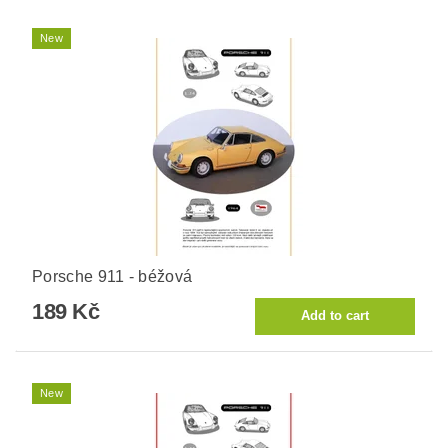
New
Porsche 911 - béžová
189 Kč
New