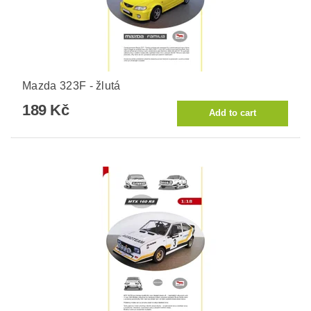
Mazda 323F - žlutá
189 Kč