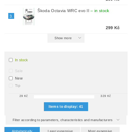
Škoda Octavia WRC evo II
–
in stock
3.
299 Kč
Show more
In stock
Sale
New
Tip
29
Kč
329
Kč
Items to display:
41
Filter according to parameters, characteristics and manufacturers
Alphabetically
Least expensive
Most expensive