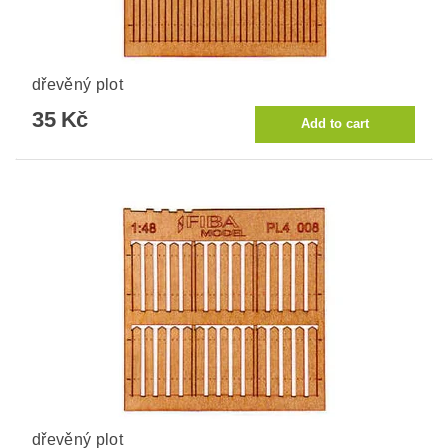
dřevěný plot
35 Kč
dřevěný plot