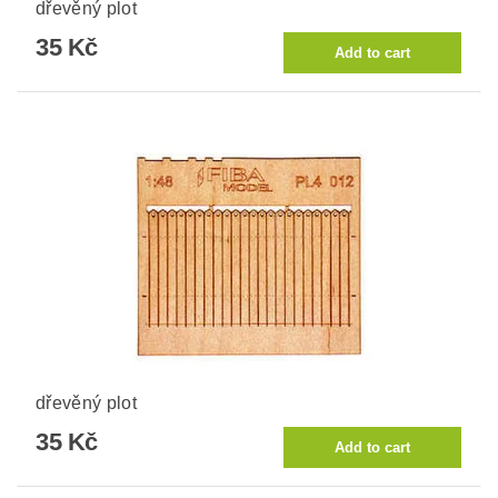
dřevěný plot
35 Kč
dřevěný plot
35 Kč