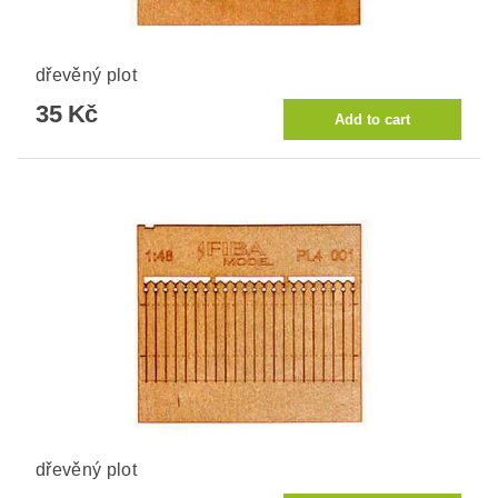
dřevěný plot
35 Kč
dřevěný plot