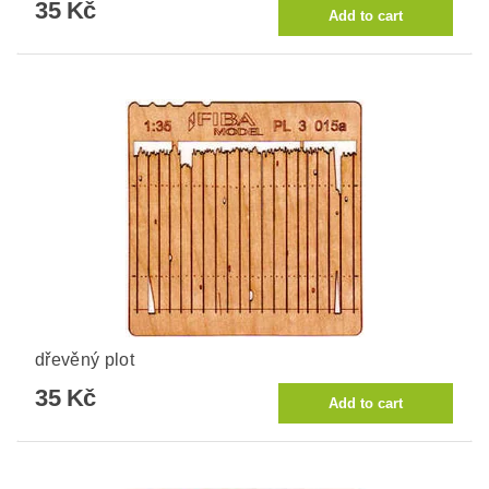
35 Kč
dřevěný plot
35 Kč