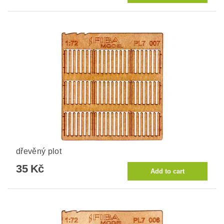
dřevěný plot
35 Kč