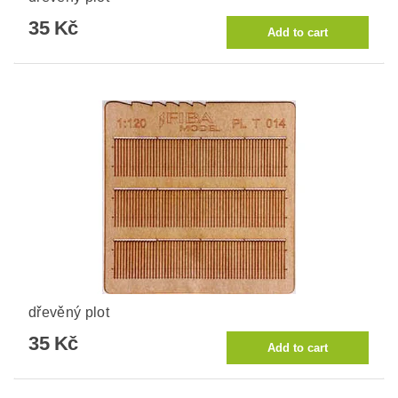
35 Kč
dřevěný plot
35 Kč