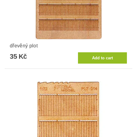
dřevěný plot
35 Kč