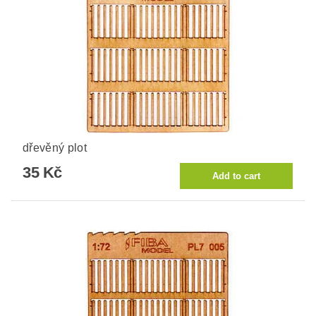
dřevěný plot
35 Kč