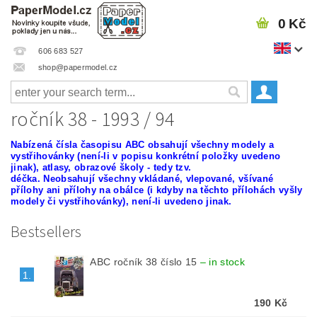
0 Kč
606 683 527
shop@papermodel.cz
ročník 38 - 1993 / 94
Nabízená čísla časopisu ABC
obsahují všechny modely a
vystřihovánky (není-li v popisu konkrétní položky uvedeno
jinak), atlasy, obrazové školy - tedy tzv.
déčka.
Neobsahují všechny vkládané, vlepované, všívané
přílohy ani přílohy na obálce (i kdyby na těchto přílohách vyšly
modely či vystřihovánky), není-li uvedeno jinak.
Bestsellers
ABC ročník 38 číslo 15
–
in stock
1.
190 Kč