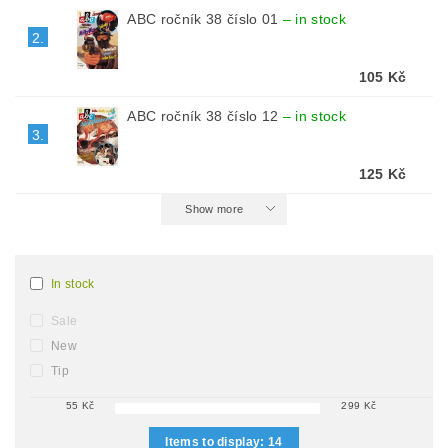
ABC ročník 38 číslo 01
–
in stock
2.
105 Kč
ABC ročník 38 číslo 12
–
in stock
3.
125 Kč
Show more
In stock
Sale
New
Tip
55
Kč
299
Kč
Items to display:
14