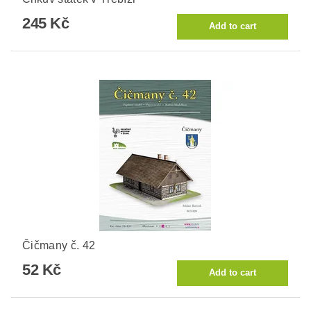
245 Kč
Čičmany č. 42
52 Kč