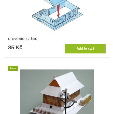
dřevěnice z Brd
85 Kč
New