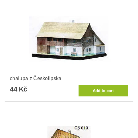
chalupa z Českolipska
44 Kč