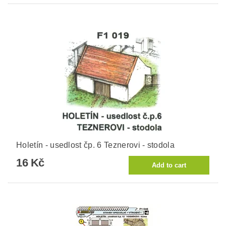
Holetín - usedlost čp. 6 Teznerovi - stodola
16 Kč