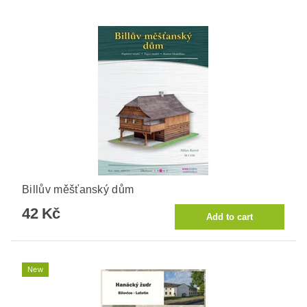
Billův měšťanský dům
42 Kč
New