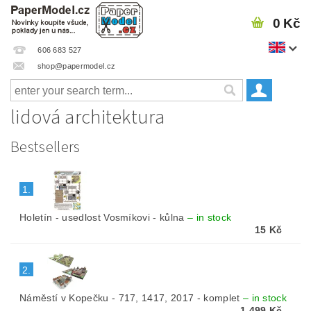
0 Kč
606 683 527
shop@papermodel.cz
lidová architektura
Bestsellers
1.
Holetín - usedlost Vosmíkovi - kůlna
–
in stock
15 Kč
2.
Náměstí v Kopečku - 717, 1417, 2017 - komplet
–
in stock
1 499 Kč