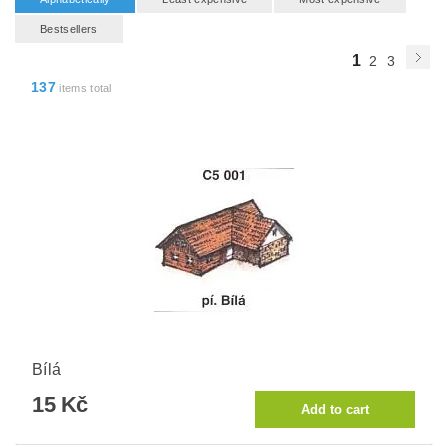
Bestsellers
1
2
3
137
items total
Bílá
15 Kč