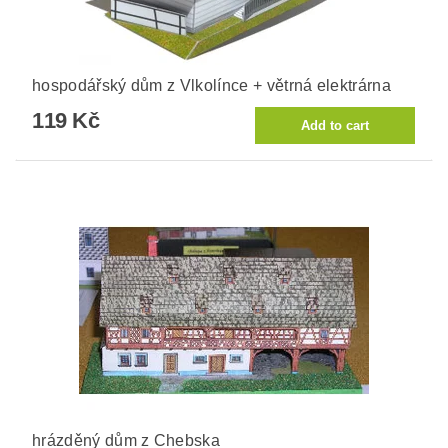
hospodářský dům z Vlkolínce + větrná elektrárna
119 Kč
hrázděný dům z Chebska