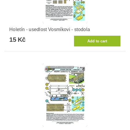
Holetín - usedlost Vosmíkovi - stodola
15 Kč