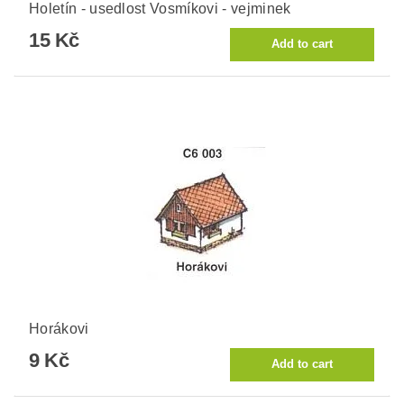
Holetín - usedlost Vosmíkovi - vejminek
15 Kč
Horákovi
9 Kč