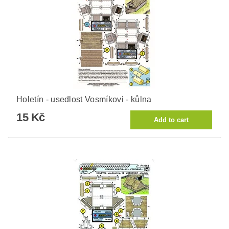
Holetín - usedlost Vosmíkovi - kůlna
15 Kč