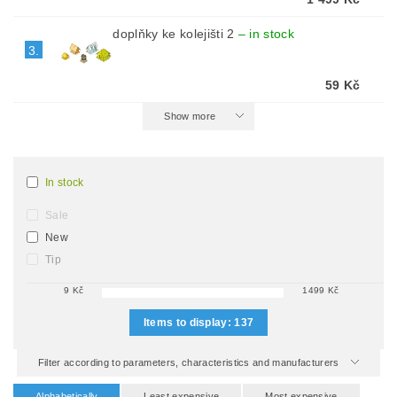
doplňky ke kolejišti 2
–
in stock
3.
59 Kč
Show more
In stock
Sale
New
Tip
9
Kč
1499
Kč
Items to display:
137
Filter according to parameters, characteristics and manufacturers
Alphabetically
Least expensive
Most expensive