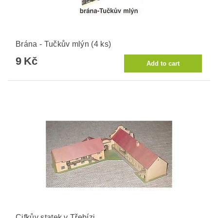
Brána - Tučkův mlýn (4 ks)
9 Kč
Cifkův statek v Třebízi