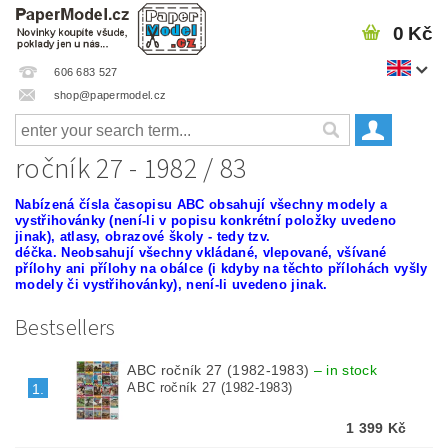
0 Kč
606 683 527
shop@papermodel.cz
ročník 27 - 1982 / 83
Nabízená čísla časopisu ABC
obsahují všechny modely a
vystřihovánky (není-li v popisu konkrétní položky uvedeno
jinak), atlasy, obrazové školy - tedy tzv.
déčka.
Neobsahují všechny vkládané, vlepované, všívané
přílohy ani přílohy na obálce (i kdyby na těchto přílohách vyšly
modely či vystřihovánky), není-li uvedeno jinak.
Bestsellers
ABC ročník 27 (1982-1983)
–
in stock
ABC ročník 27 (1982-1983)
1.
1 399 Kč