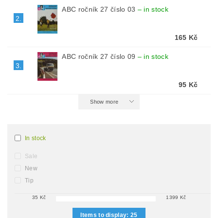
ABC ročník 27 číslo 03
–
in stock
2.
165 Kč
ABC ročník 27 číslo 09
–
in stock
3.
95 Kč
Show more
In stock
Sale
New
Tip
35
Kč
1399
Kč
Items to display:
25