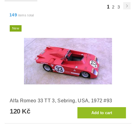
1
2
3
149
items total
New
Alfa Romeo 33 TT 3, Sebring, USA, 1972 #93
120 Kč