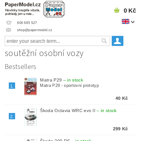
0 Kč
606 683 527
shop@papermodel.cz
soutěžní osobní vozy
Bestsellers
Matra P29
–
in stock
Matra P29 - sportovní prototyp
1.
40 Kč
Škoda Octavia WRC evo II
–
in stock
2.
299 Kč