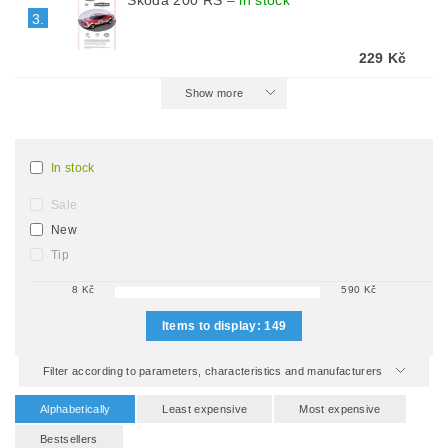
Škoda 200 RS
–
in stock
3.
229 Kč
Show more
In stock
Sale
New
Tip
8
Kč
590
Kč
Items to display:
149
Filter according to parameters, characteristics and manufacturers
Alphabetically
Least expensive
Most expensive
Bestsellers