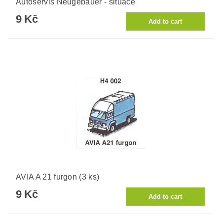
Autoservis Neugebauer - situace
9 Kč
AVIA A 21 furgon (3 ks)
9 Kč