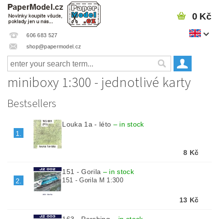
0 Kč
606 683 527
shop@papermodel.cz
miniboxy 1:300 - jednotlivé karty
Bestsellers
Louka 1a - léto
–
in stock
1.
8 Kč
151 - Gorila
–
in stock
151 - Gorila M 1:300
2.
13 Kč