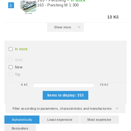
163 - Pershing
–
in stock
163 - Pershing M 1:300
3.
13 Kč
Show more
In stock
Sale
New
Tip
6
Kč
79
Kč
Items to display:
353
Filter according to parameters, characteristics and manufacturers
Alphabetically
Least expensive
Most expensive
Bestsellers