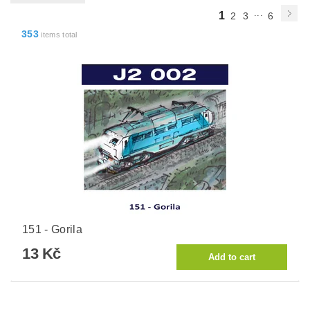
...
1
2
3
6
353
items total
151 - Gorila
13 Kč