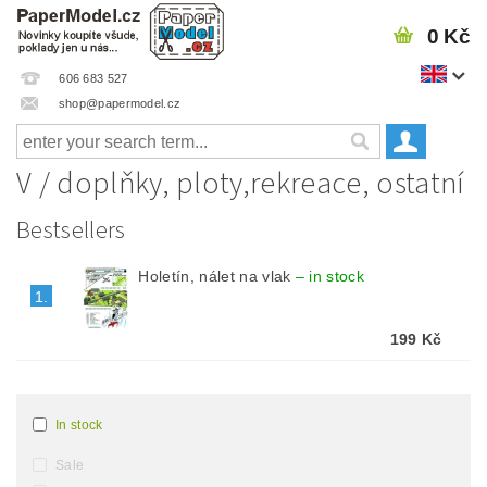
0 Kč
606 683 527
shop@papermodel.cz
V / doplňky, ploty,rekreace, ostatní
Bestsellers
Holetín, nálet na vlak
–
in stock
1.
199 Kč
In stock
Sale