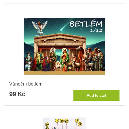
Vánoční betlém
99 Kč