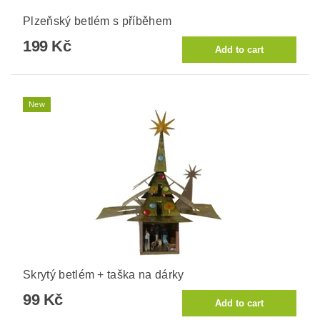
Plzeňský betlém s příběhem
199 Kč
New
Skrytý betlém + taška na dárky
99 Kč