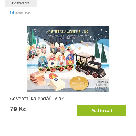
Bestsellers
14
items total
Adventní kalendář - vlak
79 Kč