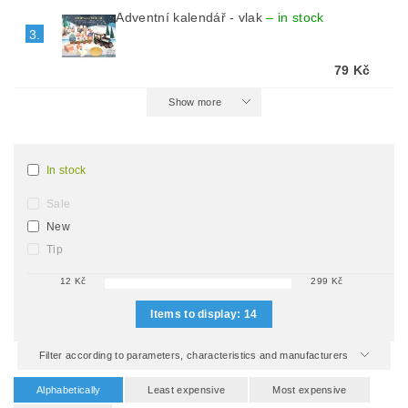
Adventní kalendář - vlak
–
in stock
3.
79 Kč
Show more
In stock
Sale
New
Tip
12
Kč
299
Kč
Items to display:
14
Filter according to parameters, characteristics and manufacturers
Alphabetically
Least expensive
Most expensive