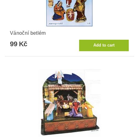
Vánoční betlém
99 Kč