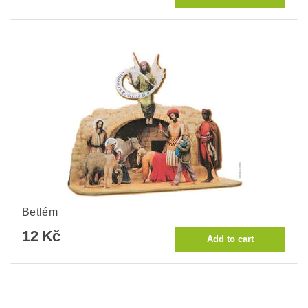
Betlém
12 Kč