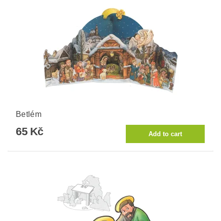
Betlém
65 Kč