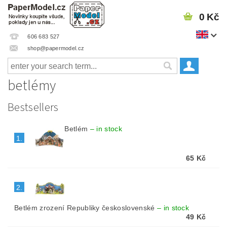
0 Kč
606 683 527
shop@papermodel.cz
betlémy
Bestsellers
Betlém
–
in stock
1.
65 Kč
2.
Betlém zrození Republiky československé
–
in stock
49 Kč