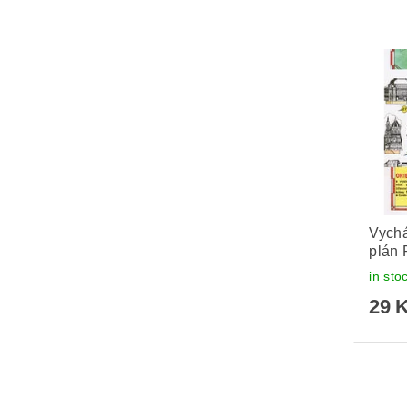
Vychá
plán 
in sto
29 