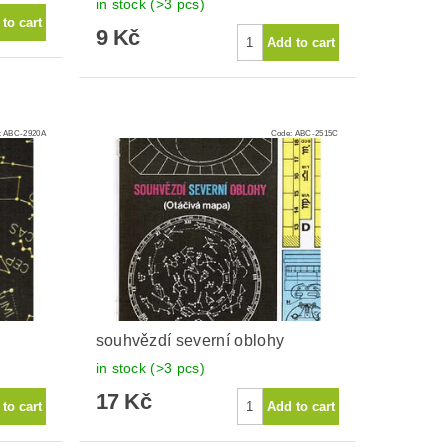
in stock
(>3 pcs)
9 Kč
:
ABC-2920A
Code:
ABC-2515C
souhvězdí severní oblohy
in stock
(>3 pcs)
17 Kč