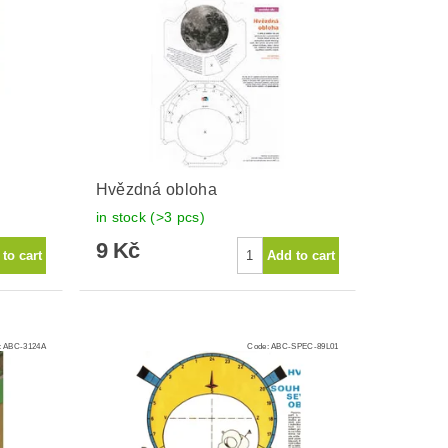
Hvězdná obloha
in stock
(>3 pcs)
9 Kč
:
ABC-3124A
Code:
ABC-SPEC-89L01