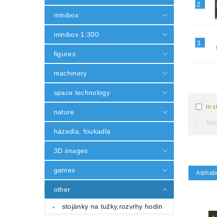
2.
minibox
minibox 1:300
3.
figures
machinery
space technology
In s
nature
Sal
házedla, foukadla
3D images
games
Alphabe
other
stojánky na tužky,rozvrhy hodin