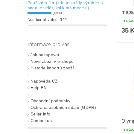
Používám filtr (kde je každý výrobce a
hned je vidět, kolik má modelů)
mapa
(49%)
Number of votes:
144
in sto
35 
Informace pro vás
Jak nakupovat
Nové zboží v e-shopu
Historie importů zboží
.
Nápověda CZ
Help EN
.
Obchodní podmínky
Ochrana osobních údajů (GDPR)
Seller info
Contact us
Olymp
in sto