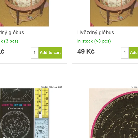
dný glóbus
Hvězdný glóbus
ck
(3 pcs)
in stock
(>3 pcs)
Kč
49 Kč
Code:
ABC-2215D
Code