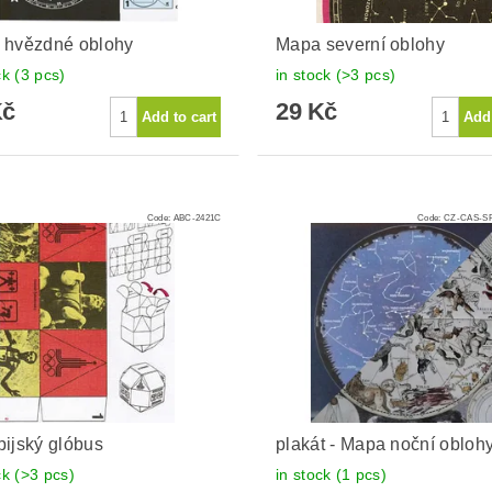
 hvězdné oblohy
Mapa severní oblohy
ck
(3 pcs)
in stock
(>3 pcs)
Kč
29 Kč
Code:
ABC-2421C
Code:
CZ-CAS-SP
ijský glóbus
plakát - Mapa noční obloh
ck
(>3 pcs)
in stock
(1 pcs)