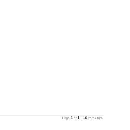
1
1
16
Page
of
-
items total