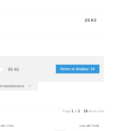
25 Kč
Items to display:
16
65
Kč
and manufacturers
1
1
16
Page
of
-
items total
:
ABC-1722A
Code:
ABC-5215B