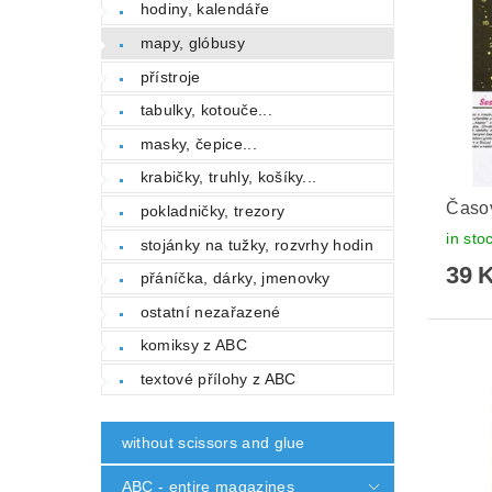
hodiny, kalendáře
mapy, glóbusy
přístroje
tabulky, kotouče...
masky, čepice...
krabičky, truhly, košíky...
Časov
pokladničky, trezory
in sto
stojánky na tužky, rozvrhy hodin
39 
přáníčka, dárky, jmenovky
ostatní nezařazené
komiksy z ABC
textové přílohy z ABC
without scissors and glue
ABC - entire magazines