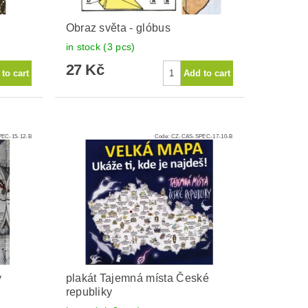
Obraz světa - glóbus
in stock
(3 pcs)
27 Kč
EC-15-12-B
Code:
CZ-CAS-SPEC-17-10-B
y
plakát Tajemná místa České
republiky