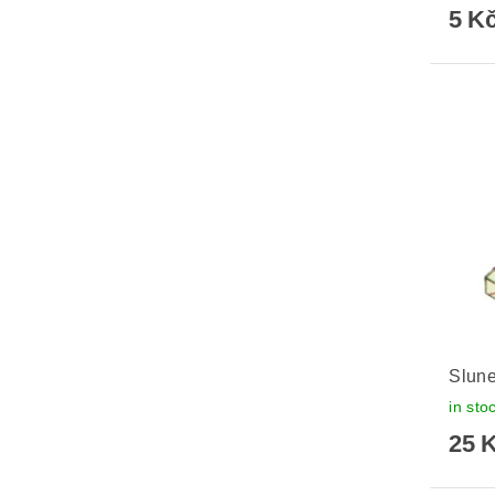
5 K
Slune
in sto
25 