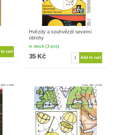
Hvězdy a souhvězdí severní
oblohy
in stock
(3 pcs)
35 Kč
:
ABC-1704B
Code:
ABC-2721B