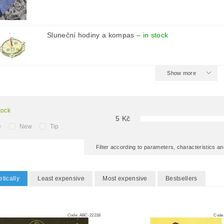
Sluneční hodiny a kompas
–
in stock
Show more
tock
5
Kč
e
New
Tip
Filter according to parameters, characteristics 
tically
Least expensive
Most expensive
Bestsellers
Code:
ABC-2221B
Code