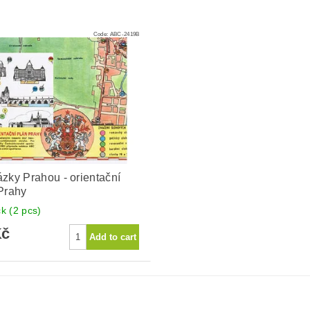
Code:
ABC-2419B
zky Prahou - orientační
Prahy
ck
(2 pcs)
Kč