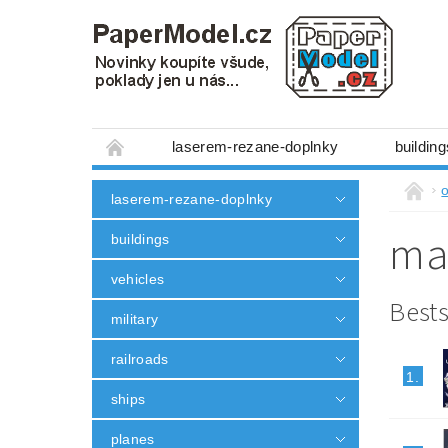
laserem-rezane-doplnky
building
minibox 1:300
figures
machiner
laserem-rezane-doplnky
other
without scissors and glue
ma
buildings
3D tištěné doplňky
modeling tools
vehicles
Obchodní podmínky
Ochrana osobních
Bests
military
railroads
1.
ships
planes