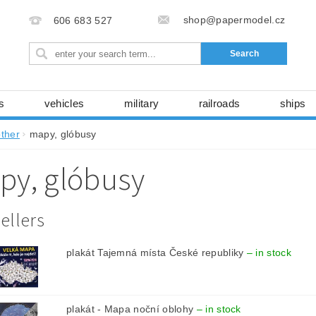
shop@papermodel.cz
606 683 527
s
vehicles
military
railroads
ships
y
space technology
nature
házedla, foukadl
other
mapy, glóbusy
ABC - entire magazines
books, magazines...
laser
py, glóbusy
cartons, foils
free download
series
Seller
 údajů (GDPR)
ellers
plakát Tajemná místa České republiky
–
in stock
plakát - Mapa noční oblohy
–
in stock