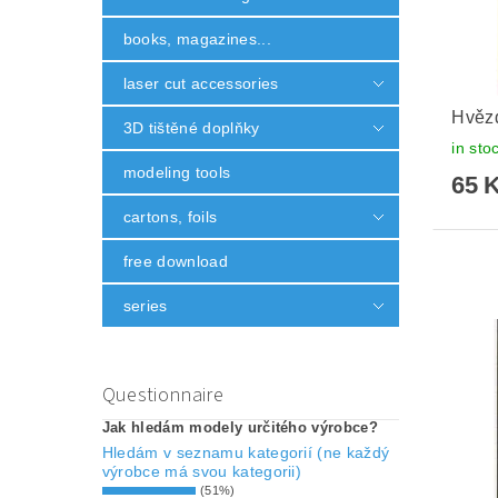
books, magazines...
laser cut accessories
Hvěz
3D tištěné doplňky
in sto
modeling tools
65 
cartons, foils
free download
series
Questionnaire
Jak hledám modely určitého výrobce?
Hledám v seznamu kategorií (ne každý
výrobce má svou kategorii)
(51%)