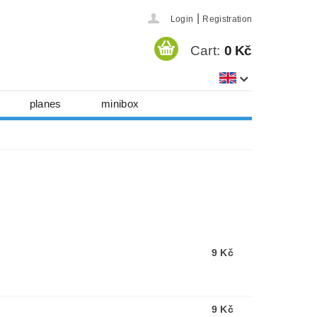
|
Login
Registration
Cart:
0 Kč
planes
minibox
a
3D images
games
 cut accessories
 info
Contact us
9 Kč
9 Kč