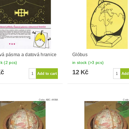
á pásma a datová hranice
Glóbus
ck
(2 pcs)
in stock
(>3 pcs)
Kč
12 Kč
Code:
ABC-4408A
Code