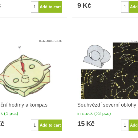
č
9 Kč
Code:
ABC-D-09-06
Code
ční hodiny a kompas
Souhvězdí severní oblohy
ck
(1 pcs)
in stock
(>3 pcs)
Kč
15 Kč