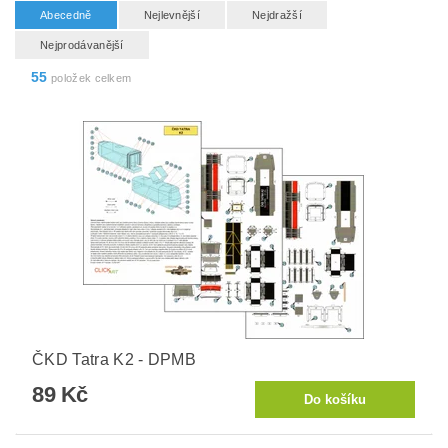
Abecedně
Nejlevnější
Nejdražší
Nejprodávanější
55
položek celkem
ČKD Tatra K2 - DPMB
89 Kč