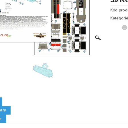
Kód prod
Kategori
try
e