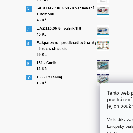
259 Kč
SA 8 LIAZ 100.850 - splachovací
automobil
45 Kč
LIAZ 110.05-5 - valník TIR
45 Kč
Flakpanzers - protiletadlové tanky
- 6 různých strojů
69 Kč
151 - Gorila
13 Kč
163 - Pershing
13 Kč
Tento web p
procházením
jejich použ
Vřelé díky za 
Evropský parl