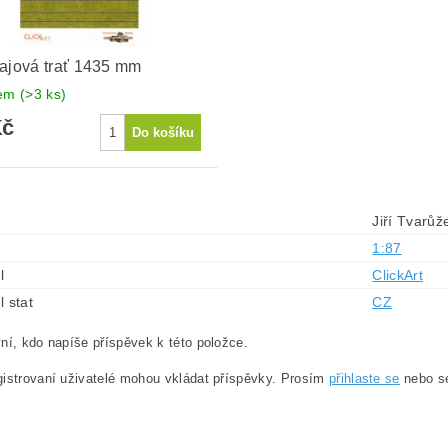
ajová trať 1435 mm
dem
(>3 ks)
Kč
Jiří Tvarůž
1:87
l
ClickArt
l stat
CZ
ní, kdo napíše příspěvek k této položce.
istrovaní uživatelé mohou vkládat příspěvky. Prosím
přihlaste se
nebo 