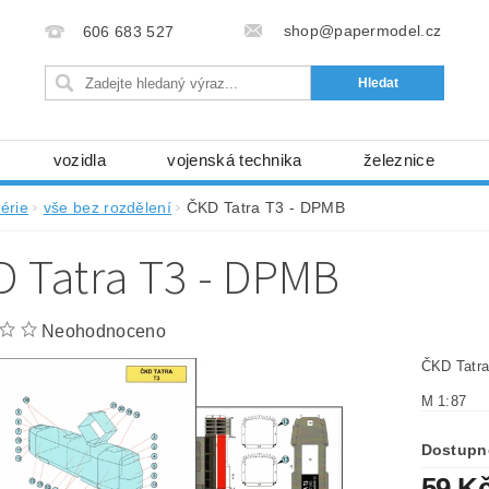
shop@papermodel.cz
606 683 527
vozidla
vojenská technika
železnice
my, stavební stroje
kosmická technika
příroda
érie
vše bez rozdělení
ČKD Tatra T3 - DPMB
bez nůžek a lepidla
ABC - celé časopisy
kni
 Tatra T3 - DPMB
lňky
modelářské potřeby
kartony, fólie
free
Ochrana osobních údajů (GDPR)
Neohodnoceno
ČKD Tatr
M 1:87
Dostupn
59 K