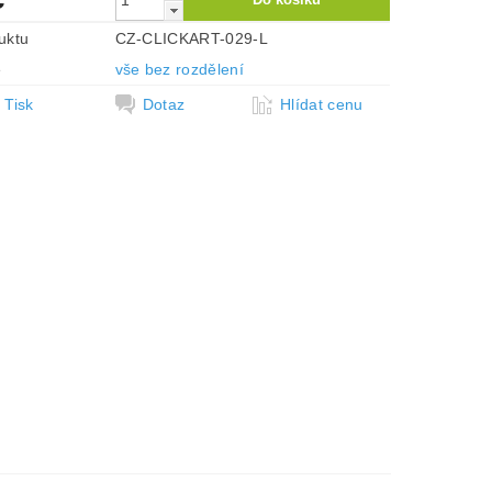
uktu
CZ-CLICKART-029-L
e
vše bez rozdělení
Tisk
Dotaz
Hlídat cenu