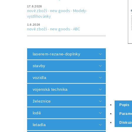
17.6.2026
nové zboží - new goods - Modely-
vystřihovánky
1.6.2026
nové zboží - new goods - ABC
laserem-rezane-doplnky
stavby
vozidla
vojenská technika
železnice
Popis
lodě
Parame
Diskuz
letadla