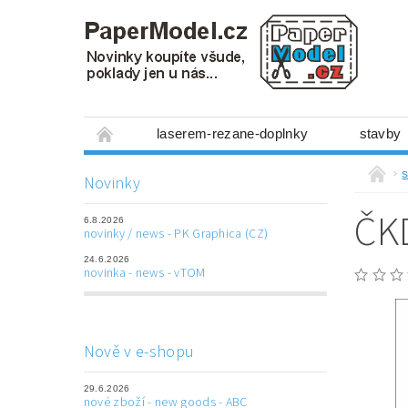
laserem-rezane-doplnky
stavby
miniboxy 1:300
figurky
mechanis
s
Novinky
prostorové obrázky
hry
ostatní
ČKD
6.8.2026
laserem řezané doplňky
3D tištěné dop
novinky / news - PK Graphica (CZ)
24.6.2026
Napište nám
Obchodní podmínky
novinka - news - vTOM
Nově v e-shopu
29.6.2026
nové zboží - new goods - ABC