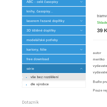
ABC - celé časopisy
knihy, časopisy...
tramv
laserem řezané doplňky
Skla
39 
3D tištěné doplňky
modelářské potřeby
kartony, fólie
autor
free download
meritko
vydavate
série
vydavate
vše bez rozdělení
Buďte prv
dle výrobce
Pouze reg
Dotazník