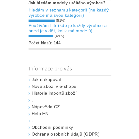
Jak hledám modely určitého výrobce?
Hledám v seznamu kategorií (ne každý
výrobce má svou kategorii)
(51%)
Používám filtr (kde je každý výrobce a
hned je vidět, kolik má modelů)
(49%)
Počet hlasů:
144
Informace pro vás
Jak nakupovat
Nové zboží v e-shopu
Historie importů zboží
.
Nápověda CZ
Help EN
.
Obchodní podmínky
Ochrana osobních údajů (GDPR)