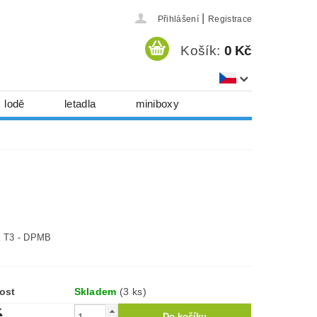
|
Přihlášení
Registrace
Košík:
0 Kč
lodě
letadla
miniboxy
házedla, foukadla
hy, časopisy...
 download
série
Kontakty
a T3 - DPMB
ost
Skladem
(3 ks)
č