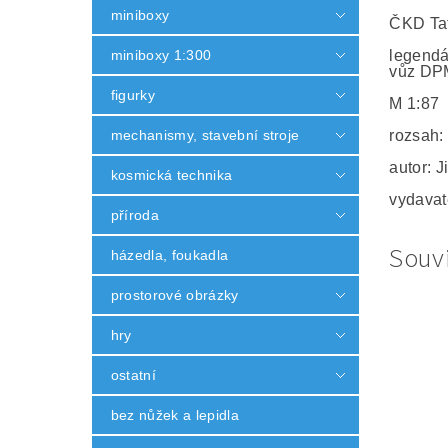
miniboxy
ČKD Ta
miniboxy 1:300
legendá
vůz DPM
figurky
M 1:87
mechanismy, stavební stroje
rozsah:
autor: J
kosmická technika
vydavate
příroda
Souvi
házedla, foukadla
prostorové obrázky
hry
ostatní
bez nůžek a lepidla