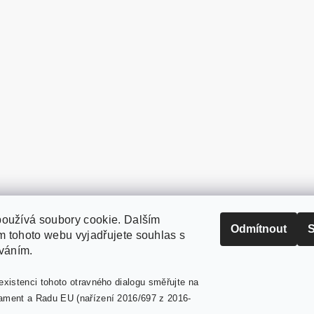
oužívá soubory cookie. Dalším
PaperModel.cz
Odmítnout
S
 tohoto webu vyjadřujete souhlas s
íváním.
existenci tohoto otravného dialogu směřujte na
ament a Radu EU (nařízení 2016/697 z 2016-