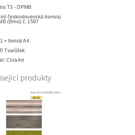
tra T3 - DPMB
rní československá tramvaj
B (Brno) č. 1597
 1 × formát A4
iří Tvarůžek
l: ClickArt
sející produkty
Kód:
CZ-CLICKART-025-L