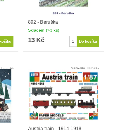
892 - Beruška
Skladem
(>3 ks)
13 Kč
F-------001
Kód:
CZ-BESTR-RH-10-L
Austria train - 1914-1918