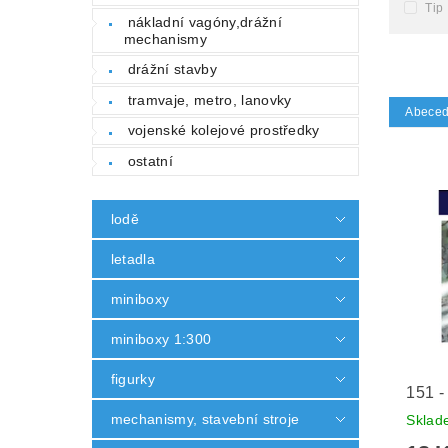
Tip
nákladní vagóny,drážní
mechanismy
drážní stavby
tramvaje, metro, lanovky
Abece
vojenské kolejové prostředky
ostatní
lodě
letadla
miniboxy
miniboxy 1:300
figurky
151 -
mechanismy, stavební stroje
Skla