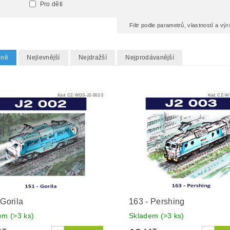
Pro děti
Filtr podle parametrů, vlastností a v
dně
Nejlevnější
Nejdražší
Nejprodávanější
Kód:
CZ-WDS-J2-002-5
Kód:
CZ-WD
 Gorila
163 - Pershing
dem
(>3 ks)
Skladem
(>3 ks)