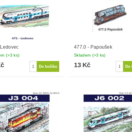
 Ledovec
477.0 - Papoušek
dem
(>3 ks)
Skladem
(>3 ks)
Kč
13 Kč
Kód:
CZ-WDS-J3-004-5
Kód:
CZ-WD