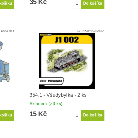
35 Kč
:
ABC-2616A
Kód:
CZ-WDS-J1-002-5
354.1 - Všudybylka - 2 ks
Skladem
(>3 ks)
15 Kč