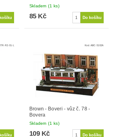
Skladem
(1 ks)
85 Kč
TR-R2-01-L
Kód:
ABC-5102A
Brown - Boveri - vůz č. 78 -
Bovera
Skladem
(1 ks)
109 Kč