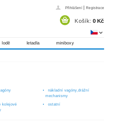
|
Přihlášení
Registrace
Košík:
0 Kč
lodě
letadla
miniboxy
házedla, foukadla
hy, časopisy...
 download
série
Kontakty
vagóny
nákladní vagóny,drážní
mechanismy
 kolejové
ostatní
y