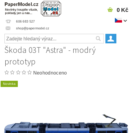
0 Kč
606 683 527
shop@papermodel.cz
Škoda 03T "Astra" - modrý
prototyp
Neohodnoceno
Novinka