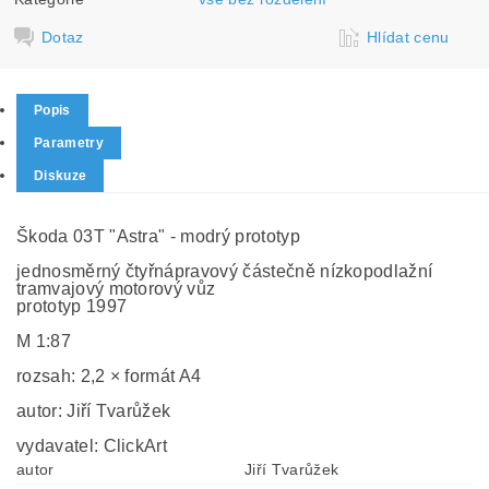
Dotaz
Hlídat cenu
Popis
Parametry
Diskuze
Škoda 03T "Astra" - modrý prototyp
jednosměrný čtyřnápravový částečně nízkopodlažní
tramvajový motorový vůz
prototyp 1997
M 1:87
rozsah: 2,2 × formát A4
autor: Jiří Tvarůžek
vydavatel: ClickArt
autor
Jiří Tvarůžek