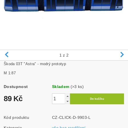
1
z 2
Škoda 03T "Astra" - modrý prototyp
M 1:87
Dostupnost
Skladem
(>3 ks)
89 Kč
Kód produktu
CZ-CLICK-D-9903-L
Kategorie
vše bez rozdělení