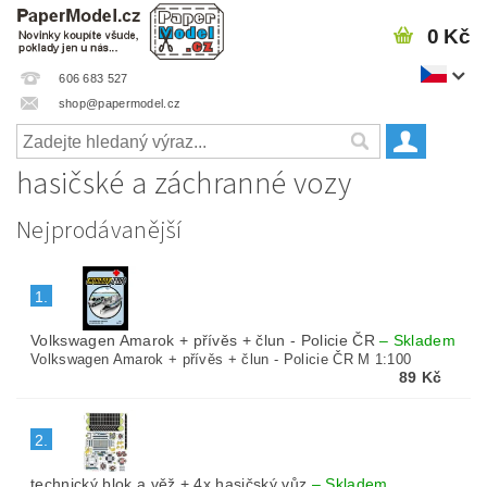
0 Kč
606 683 527
shop@papermodel.cz
hasičské a záchranné vozy
Nejprodávanější
1.
Volkswagen Amarok + přívěs + člun - Policie ČR
–
Skladem
Volkswagen Amarok + přívěs + člun - Policie ČR M 1:100
89 Kč
2.
technický blok a věž + 4x hasičský vůz
–
Skladem