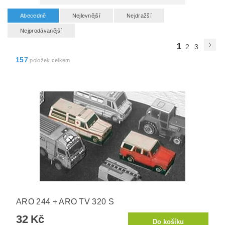
Abecedně
Nejlevnější
Nejdražší
Nejprodávanější
1
2
3
157
položek celkem
ARO 244 + ARO TV 320 S
32 Kč