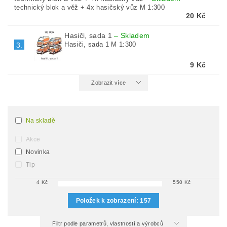
technický blok a věž + 4x hasičský vůz M 1:300
20 Kč
Hasiči, sada 1
–
Skladem
Hasiči, sada 1 M 1:300
3.
9 Kč
Zobrazit více
Na skladě
Akce
Novinka
Tip
4
Kč
550
Kč
Položek k zobrazení:
157
Filtr podle parametrů, vlastností a výrobců