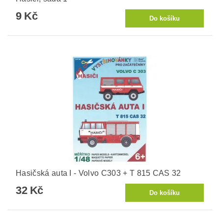
9 Kč
Hasičská auta I - Volvo C303 + T 815 CAS 32
32 Kč