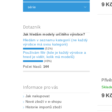
9 K
série
Dotazník
Jak hledám modely určitého výrobce?
Hledám v seznamu kategorií (ne každý
výrobce má svou kategorii)
(51%)
Používám filtr (kde je každý výrobce a
hned je vidět, kolik má modelů)
(49%)
Počet hlasů:
144
Přívě
Informace pro vás
Skla
9 K
Jak nakupovat
Nové zboží v e-shopu
Historie importů zboží