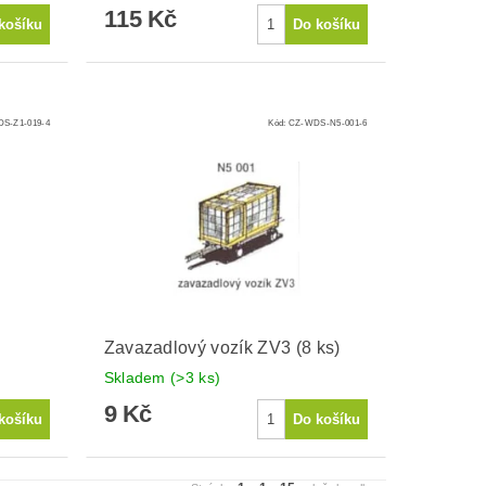
115 Kč
S-Z1-019-4
Kód:
CZ-WDS-N5-001-6
Zavazadlový vozík ZV3 (8 ks)
Skladem
(>3 ks)
9 Kč