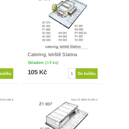
Catering, letiště Slatina
Skladem
(>3 ks)
105 Kč
S-N1-002-6
Kód:
CZ-WDS-Z1-007-4