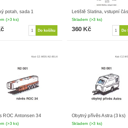
ý potah, sada 1
Letiště Slatina, vstupní čás
dem
(>3 ks)
Skladem
(>3 ks)
Kč
360 Kč
Kód:
CZ-WDS-N2-001-6
Kód:
CZ-WD
s ROC Antonsen 34
Obytný přívěs Astra (3 ks)
dem
(>3 ks)
Skladem
(>3 ks)