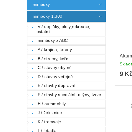
miniboxy
miniboxy 1:300
V / doplňky, ploty,rekreace,
ostatní
miniboxy z ABC
A / krajina, terény
Akumu
B / stromy, keře
Skla
C / stavby obytné
9 K
D / stavby veřejné
E / stavby dopravní
F / stavby speciální, mlýny, tvrze
H / automobily
J / železnice
K / tramvaje
L / letadla