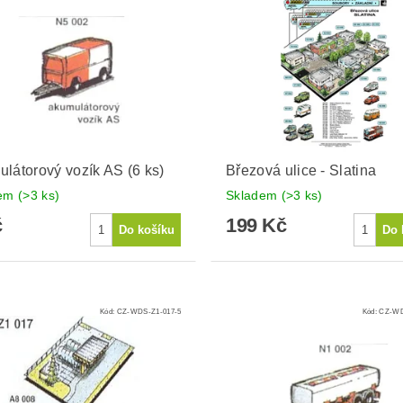
látorový vozík AS (6 ks)
Březová ulice - Slatina
dem
(>3 ks)
Skladem
(>3 ks)
č
199 Kč
Kód:
CZ-WDS-Z1-017-5
Kód:
CZ-WD