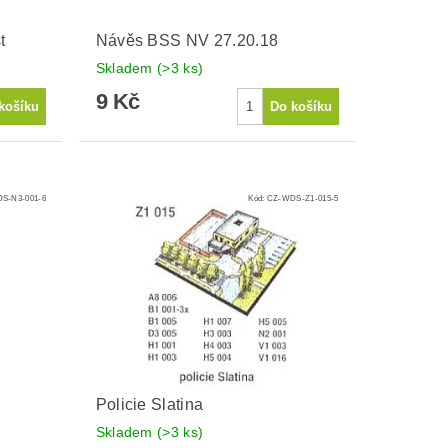
t
Návěs BSS NV 27.20.18
Skladem
(>3 ks)
9 Kč
S-N3-001-6
Kód:
CZ-WDS-Z1-015-5
Policie Slatina
Skladem
(>3 ks)