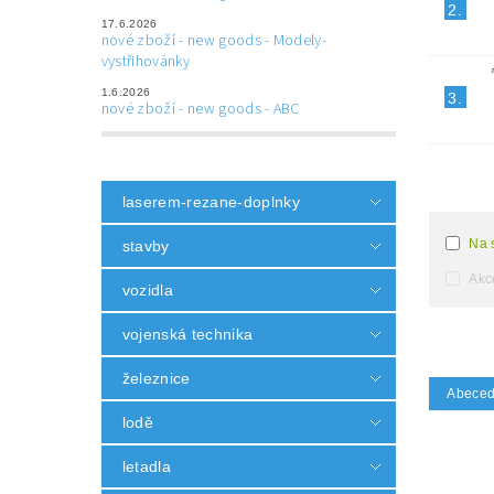
2.
17.6.2026
nové zboží - new goods - Modely-
vystřihovánky
1.6.2026
3.
nové zboží - new goods - ABC
laserem-rezane-doplnky
Na 
stavby
Akc
vozidla
vojenská technika
železnice
Abece
lodě
letadla