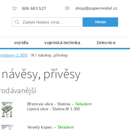
shop@papermodel.cz
606 683 527
vozidla
vojenská technika
železnice
my, stavební stroje
kosmická technika
příroda
miniboxy 1:300
N / návěsy, přívěsy
bez nůžek a lepidla
ABC - celé časopisy
kni
 návěsy, přívěsy
lňky
modelářské potřeby
kartony, fólie
free
Ochrana osobních údajů (GDPR)
rodávanější
Březová ulice - Slatina
–
Skladem
Lipová ulice - Slatina M 1:300
Veselý kopec
–
Skladem