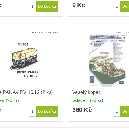
č
9 Kč
Kód:
CZ-WDS-N1-001-6
Kód:
CZ-WD
s PANAV PV 16.12 (2 ks)
Veselý kopec
dem
(>3 ks)
Skladem
(>3 ks)
č
360 Kč