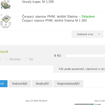
Veselý kopec M 1:300
Čerpací stanice PHM, letiště Slatina
–
Skladem
Čerpací stanice PHM, letiště Slatina M 1:300
Zobrazit více
skladě
9
Kč
e
Novinka
Tip
Filtr podle parametrů, vlastností a v
dně
Nejlevnější
Nejdražší
Nejprodávanější
Kód:
CZ-WDS-N5-002-6
Kód:
CZ-WD