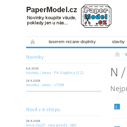
laserem-rezane-doplnky
stavby
miniboxy 1:300
figurky
mechanis
Novinky
prostorové obrázky
hry
ostatní
N /
6.8.2026
laserem řezané doplňky
3D tištěné dop
novinky / news - PK Graphica (CZ)
24.6.2026
Napište nám
Obchodní podmínky
novinka - news - vTOM
Nejp
1.
Nově v e-shopu
29.6.2026
nové zboží - new goods - ABC