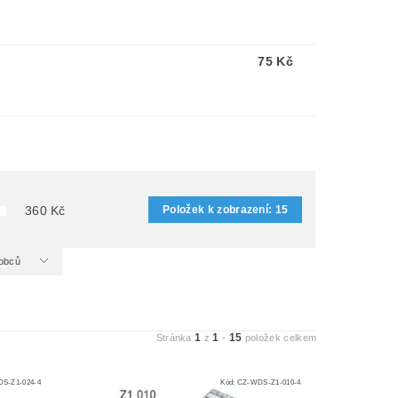
75 Kč
Položek k zobrazení:
15
360
Kč
ýrobců
1
1
15
Stránka
z
-
položek celkem
S-Z1-024-4
Kód:
CZ-WDS-Z1-010-4