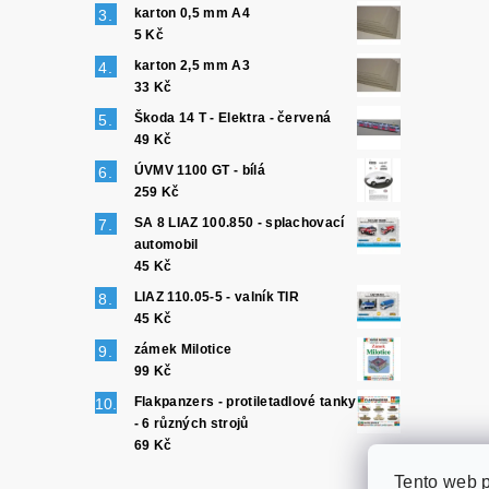
karton 0,5 mm A4
5 Kč
karton 2,5 mm A3
33 Kč
Škoda 14 T - Elektra - červená
49 Kč
ÚVMV 1100 GT - bílá
259 Kč
SA 8 LIAZ 100.850 - splachovací
automobil
45 Kč
LIAZ 110.05-5 - valník TIR
45 Kč
zámek Milotice
99 Kč
Flakpanzers - protiletadlové tanky
- 6 různých strojů
69 Kč
Tento web p