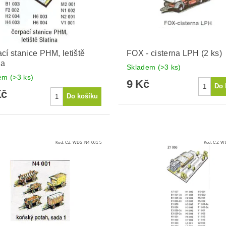
cí stanice PHM, letiště
FOX - cisterna LPH (2 ks)
na
Skladem
(>3 ks)
dem
(>3 ks)
9 Kč
Kč
Kód:
CZ-WDS-N4-001-5
Kód:
CZ-WD