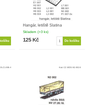
Hangár, letiště Slatina
Skladem
(>3 ks)
125 Kč
S-Z1-006-4
Kód:
CZ-WDS-N2-002-6