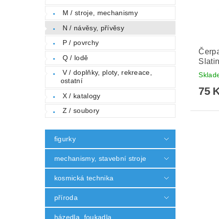
M / stroje, mechanismy
N / návěsy, přívěsy
P / povrchy
Čerpa
Q / lodě
Slati
V / doplňky, ploty, rekreace,
Skla
ostatní
75 
X / katalogy
Z / soubory
figurky
mechanismy, stavební stroje
kosmická technika
příroda
házedla, foukadla