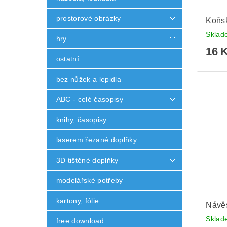
prostorové obrázky
Koňsk
Skla
hry
16 
ostatní
bez nůžek a lepidla
ABC - celé časopisy
knihy, časopisy...
laserem řezané doplňky
3D tištěné doplňky
modelářské potřeby
kartony, fólie
Návě
Skla
free download