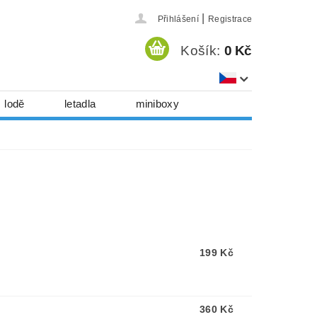
|
Přihlášení
Registrace
Košík:
0 Kč
lodě
letadla
miniboxy
házedla, foukadla
hy, časopisy...
 download
série
Kontakty
199 Kč
360 Kč