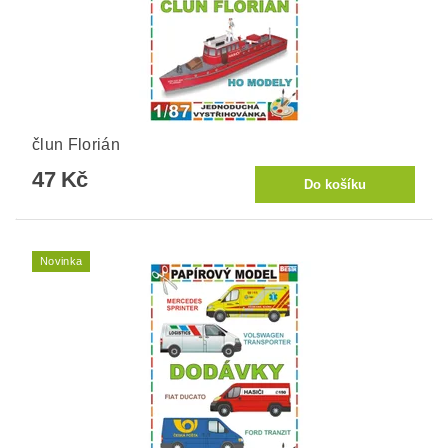
člun Florián
47 Kč
Novinka