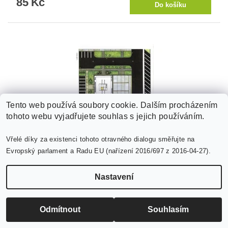
85 Kč
Tento web používá soubory cookie. Dalším procházením
tohoto webu vyjadřujete souhlas s jejich používáním.
Vřelé díky za existenci tohoto otravného dialogu směřujte na
Evropský parlament a Radu EU (nařízení 2016/697 z 2016-04-27).
heliport Slatina + 3x Tatra 815 TPL + 5x MTPV +
základna pro hasičskou stanici
Nastavení
49 Kč
Odmítnout
Souhlasím