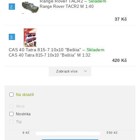
Range Rover TACR2
–
Skladem
Range Rover TACR2 M 1:40
2.
37 Kč
3.
CAS 40 Tatra 815-7 10x10 "Beštia"
–
Skladem
CAS 40 Tatra 815-7 10x10 "Beštia" M 1:32
420 Kč
Zobrazit více
Na skladě
Akce
Novinka
Tip
9
Kč
550
Kč