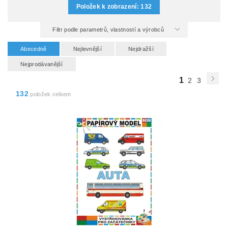
Položek k zobrazení:
132
Filtr podle parametrů, vlastností a výrobců
Abecedně
Nejlevnější
Nejdražší
Nejprodávanější
1
2
3
132
položek celkem