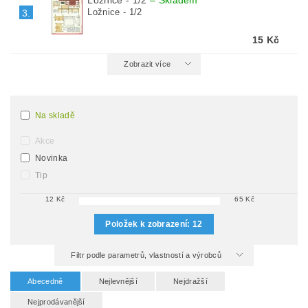
Ložnice - 1/2
–
Skladem
Ložnice - 1/2
3.
15 Kč
Zobrazit více
Na skladě
Akce
Novinka
Tip
12
Kč
65
Kč
Položek k zobrazení:
12
Filtr podle parametrů, vlastností a výrobců
Abecedně
Nejlevnější
Nejdražší
Nejprodávanější