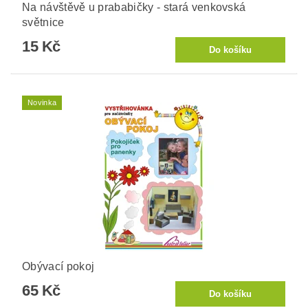
Na návštěvě u prababičky - stará venkovská
světnice
15 Kč
Novinka
Obývací pokoj
65 Kč