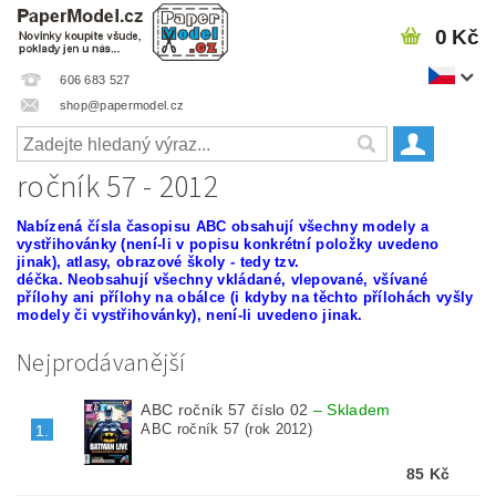
0 Kč
606 683 527
shop@papermodel.cz
ročník 57 - 2012
Nabízená čísla časopisu ABC
obsahují všechny modely a
vystřihovánky (není-li v popisu konkrétní položky uvedeno
jinak), atlasy, obrazové školy - tedy tzv.
déčka.
Neobsahují všechny vkládané, vlepované, všívané
přílohy ani přílohy na obálce (i kdyby na těchto přílohách vyšly
modely či vystřihovánky), není-li uvedeno jinak.
Nejprodávanější
ABC ročník 57 číslo 02
–
Skladem
ABC ročník 57 (rok 2012)
1.
85 Kč