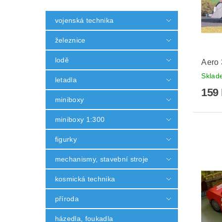
vojenská technika
železnice
lodě
Aero
Skla
letadla
159
miniboxy
miniboxy 1:300
figurky
mechanismy, stavební stroje
kosmická technika
příroda
házedla, foukadla