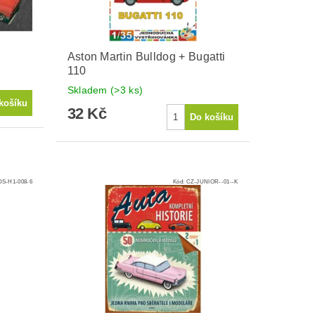
Aston Martin Bulldog + Bugatti
110
Skladem
(>3 ks)
32 Kč
S-H1-008-6
Kód:
CZ-JUNIOR--01--K