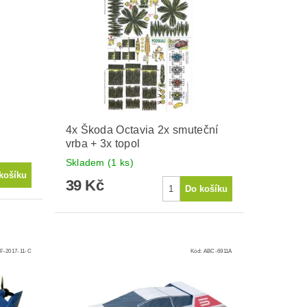
4x Škoda Octavia 2x smuteční
vrba + 3x topol
Skladem
(1 ks)
39 Kč
F-2017-11-C
Kód:
ABC-6911A