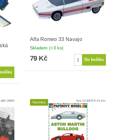
Alfa Romeo 33 Navajo
vská
Skladem
(>3 ks)
79 Kč
:
ABC-3506S
Kód:
CZ-BESTR-V3-10-L
Novinka