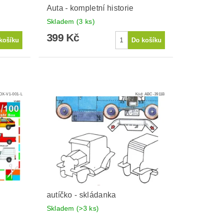
Auta - kompletní historie
Skladem
(3 ks)
399 Kč
X-V1-001-L
Kód:
ABC-3911B
autíčko - skládanka
Skladem
(>3 ks)