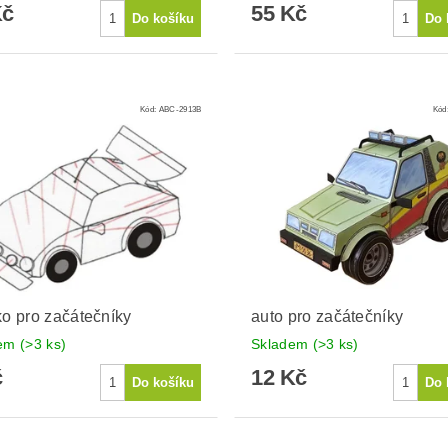
Kč
55 Kč
Kód:
ABC-2913B
Kód
ko pro začátečníky
auto pro začátečníky
dem
(>3 ks)
Skladem
(>3 ks)
č
12 Kč