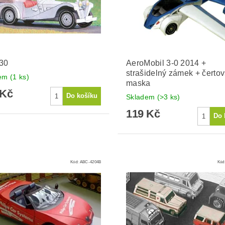
 30
AeroMobil 3-0 2014 +
strašidelný zámek + čerto
dem
(1 ks)
maska
 Kč
Skladem
(>3 ks)
119 Kč
Kód:
ABC-4204B
Kód