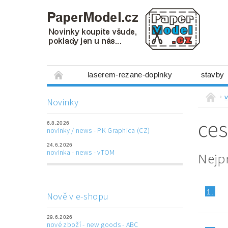
laserem-rezane-doplnky
stavby
miniboxy 1:300
figurky
mechanis
v
Novinky
prostorové obrázky
hry
ostatní
ces
6.8.2026
laserem řezané doplňky
3D tištěné dop
novinky / news - PK Graphica (CZ)
24.6.2026
Napište nám
Obchodní podmínky
novinka - news - vTOM
Nejp
1.
Nově v e-shopu
29.6.2026
nové zboží - new goods - ABC