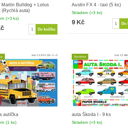
 Martin Bulldog + Lotus
Austin FX 4 - taxi (5 ks)
t (Rychlá auta)
Skladem
(>3 ks)
dem
(>3 ks)
9 Kč
Kč
Kód:
CZ-BTX-232--X--O
Kód:
CZ-BBO
ka
Novinka
a autíčka
auta Škoda I - 9 ks
dem
(1 ks)
Skladem
(>3 ks)