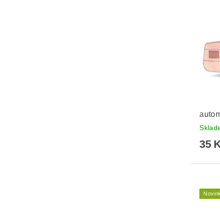
autom
Skla
35 
Novin