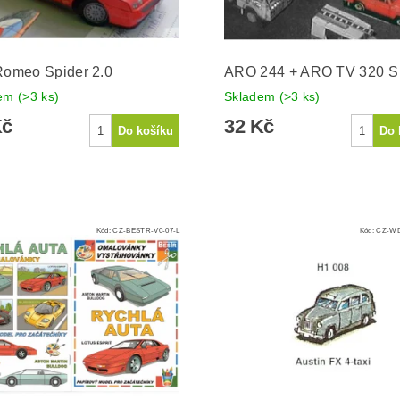
Romeo Spider 2.0
ARO 244 + ARO TV 320 S
dem
(>3 ks)
Skladem
(>3 ks)
Kč
32 Kč
Kód:
CZ-BESTR-V0-07-L
Kód:
CZ-WD