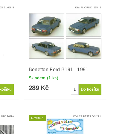
S-Z1-018-5
Kód:
PL-ORLIK--155--S
Benetton Ford B191 - 1991
Skladem
(1 ks)
289 Kč
:
ABC-2022A
Kód:
CZ-BESTR-V3-23-L
Novinka