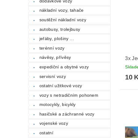
dodávkové vozy
nákladní vozy, tahače
soutěžní nákladní vozy
autobusy, trolejbusy
jeřáby, plošiny ...
terénní vozy
návěsy, přívěsy
3x J
Skla
expediční a obytné vozy
10 
servisní vozy
ostatní užitkové vozy
vozy s netradičním pohonem
motocykly, bicykly
hasičské a záchranné vozy
vojenské vozy
ostatní