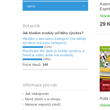
Aston
série
Espri
Skla
29 
Dotazník
Jak hledám modely určitého výrobce?
Hledám v seznamu kategorií (ne každý
výrobce má svou kategorii)
(51%)
Novin
Používám filtr (kde je každý výrobce a
hned je vidět, kolik má modelů)
(49%)
Počet hlasů:
144
Informace pro vás
Jak nakupovat
Auta 
Nové zboží v e-shopu
Historie importů zboží
Skla
.