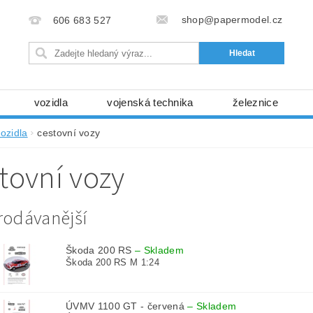
shop@papermodel.cz
606 683 527
vozidla
vojenská technika
železnice
my, stavební stroje
kosmická technika
příroda
ozidla
cestovní vozy
bez nůžek a lepidla
ABC - celé časopisy
kni
tovní vozy
lňky
modelářské potřeby
kartony, fólie
free
Ochrana osobních údajů (GDPR)
rodávanější
Škoda 200 RS
–
Skladem
Škoda 200 RS M 1:24
ÚVMV 1100 GT - červená
–
Skladem