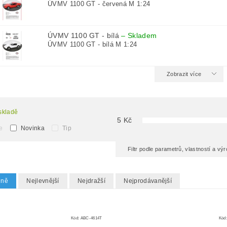
ÚVMV 1100 GT - červená M 1:24
ÚVMV 1100 GT - bílá
–
Skladem
ÚVMV 1100 GT - bílá M 1:24
Zobrazit více
skladě
5
Kč
e
Novinka
Tip
Filtr podle parametrů, vlastností a v
dně
Nejlevnější
Nejdražší
Nejprodávanější
Kód:
ABC-4614T
Kód