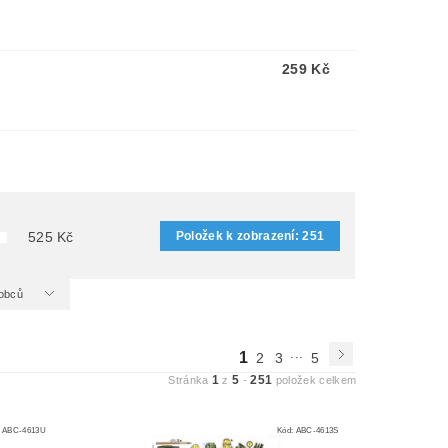
259 Kč
Položek k zobrazení:
251
525
Kč
ýrobců
...
1
2
3
5
1
5
251
Stránka
z
-
položek celkem
:
ABC-4613U
Kód:
ABC-4613S