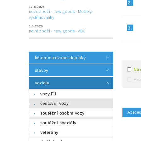
2.
17.6.2026
nové zboží - new goods - Modely-
vystřihovánky
1.6.2026
3.
nové zboží - new goods - ABC
laserem-rezane-doplnky
Na 
stavby
Akc
vozidla
vozy F1
cestovní vozy
Abece
soutěžní osobní vozy
soutěžní speciály
veterány