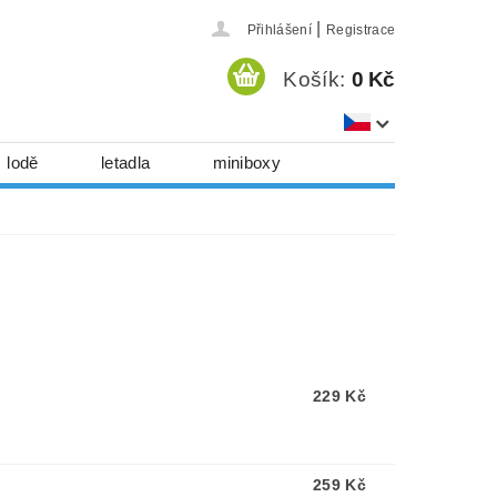
|
Přihlášení
Registrace
Košík:
0 Kč
lodě
letadla
miniboxy
házedla, foukadla
hy, časopisy...
 download
série
Kontakty
229 Kč
259 Kč