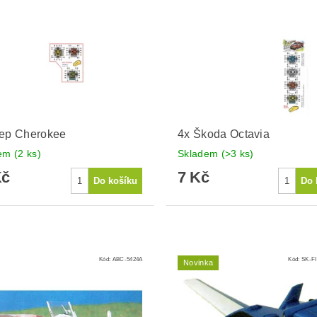
eep Cherokee
4x Škoda Octavia
dem
(2 ks)
Skladem
(>3 ks)
Kč
7 Kč
Kód:
ABC-5424A
Kód:
SK-FI
Novinka