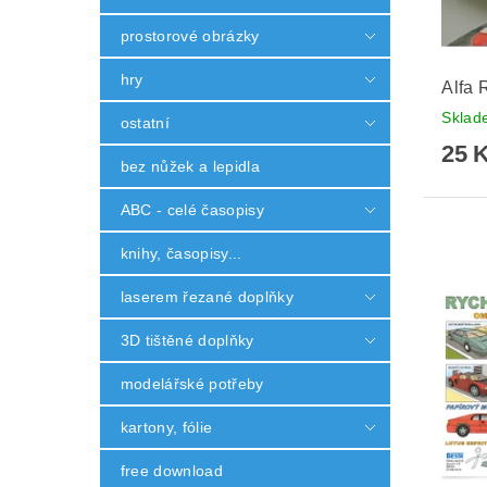
prostorové obrázky
hry
Alfa 
Skla
ostatní
25 
bez nůžek a lepidla
ABC - celé časopisy
knihy, časopisy...
laserem řezané doplňky
3D tištěné doplňky
modelářské potřeby
kartony, fólie
free download