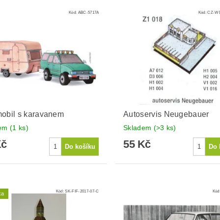
Kód:
ABC-5717A
Kód:
CZ-WD
obil s karavanem
Autoservis Neugebauer
dem
(1 ks)
Skladem
(>3 ks)
Kč
55 Kč
Kód:
SK-FIF-2017-07-C
Kód
ka