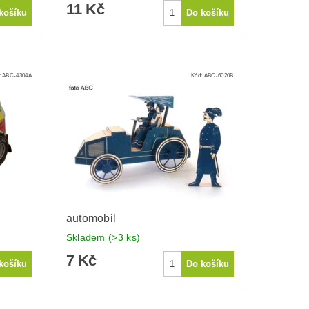
11 Kč
:
ABC-4304A
Kód:
ABC-6020B
automobil
Skladem
(>3 ks)
7 Kč