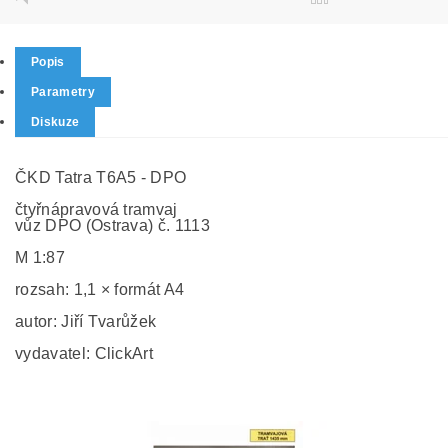
Popis
Parametry
Diskuze
ČKD Tatra T6A5 - DPO
čtyřnápravová tramvaj
vůz DPO (Ostrava) č. 1113
M 1:87
rozsah: 1,1 × formát A4
autor: Jiří Tvarůžek
vydavatel: ClickArt