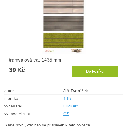
tramvajová trať 1435 mm
39 Kč
autor
Jiří Tvarůžek
meritko
1:87
vydavatel
ClickArt
vydavatel stat
CZ
Buďte první, kdo napíše příspěvek k této položce.