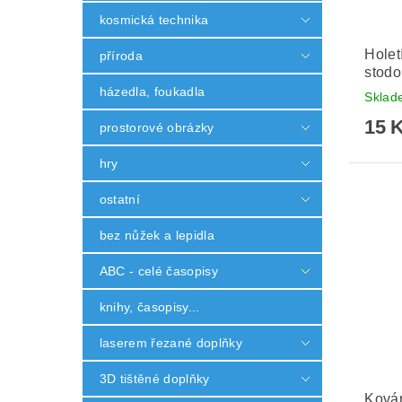
kosmická technika
Holet
příroda
stodo
házedla, foukadla
Skla
15 
prostorové obrázky
hry
ostatní
bez nůžek a lepidla
ABC - celé časopisy
knihy, časopisy...
laserem řezané doplňky
3D tištěné doplňky
Ková