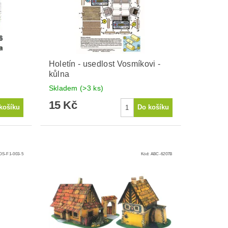
Holetín - usedlost Vosmíkovi -
kůlna
Skladem
(>3 ks)
15 Kč
S-F1-003-5
Kód:
ABC-6207B