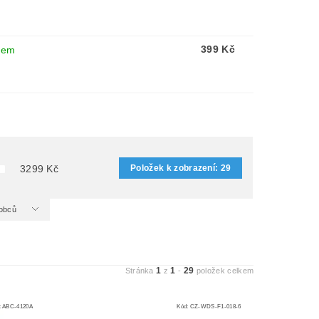
399 Kč
dem
Položek k zobrazení:
29
3299
Kč
ýrobců
1
1
29
Stránka
z
-
položek celkem
:
ABC-4120A
Kód:
CZ-WDS-F1-018-6