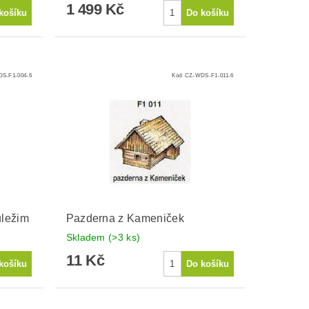
1 499 Kč
S-F1-004-6
Kód:
CZ-WDS-F1-011-6
uležim
Pazderna z Kameniček
Skladem
(>3 ks)
11 Kč