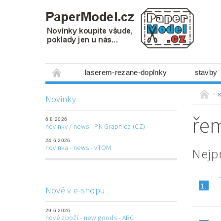
laserem-rezane-doplnky
stavby
miniboxy 1:300
figurky
mechanis
Novinky
prostorové obrázky
hry
ostatní
ře
6.8.2026
laserem řezané doplňky
3D tištěné dop
novinky / news - PK Graphica (CZ)
24.6.2026
Napište nám
Obchodní podmínky
novinka - news - vTOM
Nejp
1.
Nově v e-shopu
29.6.2026
nové zboží - new goods - ABC