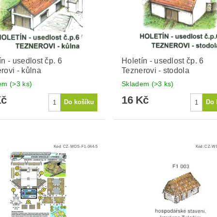
ín - usedlost čp. 6
Holetín - usedlost čp. 6
rovi - kůlna
Teznerovi - stodola
dem
(>3 ks)
Skladem
(>3 ks)
Kč
16 Kč
Kód:
CZ-WDS-F1-044-5
Kód:
CZ-WD