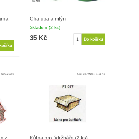
árna
Chalupa a mlýn
Skladem
(2 ks)
35 Kč
:
ABC-2009S
Kód:
CZ-WDS-F1-017-6
ýn z
Kůlna pro údržbáře (2 ks)