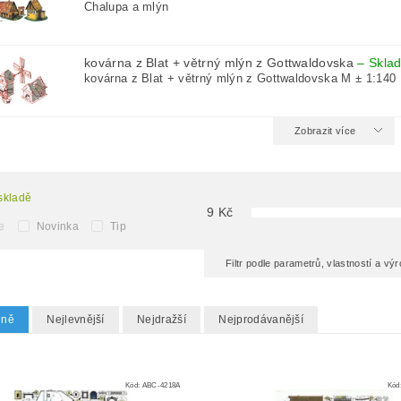
Chalupa a mlýn
kovárna z Blat + větrný mlýn z Gottwaldovska
–
Skla
kovárna z Blat + větrný mlýn z Gottwaldovska M ± 1:140
Zobrazit více
skladě
9
Kč
e
Novinka
Tip
Filtr podle parametrů, vlastností a v
dně
Nejlevnější
Nejdražší
Nejprodávanější
Kód:
ABC-4218A
Kód