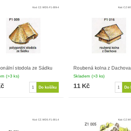
Kód:
CZ-WDS-F1-009-4
Kód:
CZ-WD
onální stodola ze Sádku
Roubená kolna z Dachova
dem
(>3 ks)
Skladem
(>3 ks)
Kč
11 Kč
Kód:
CZ-WDS-F1-001-4
Kód:
CZ-WD