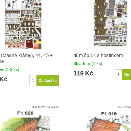
 (Masné krámy), 44, 45 +
dům čp.14 s hostincem
ce
Skladem
(1 ks)
dem
(>3 ks)
119 Kč
 Kč
Kód:
CZ-WDS-F1-020-5
Kód:
CZ-WD