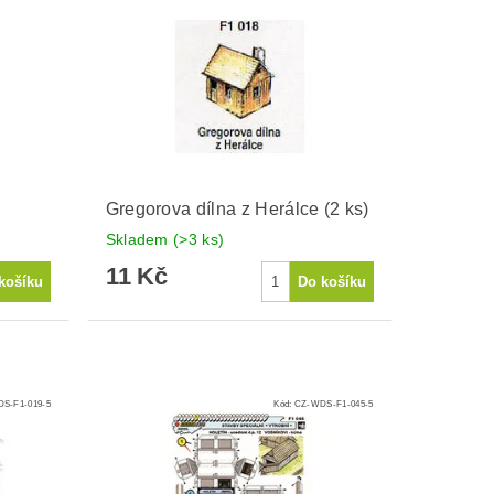
Gregorova dílna z Herálce (2 ks)
Skladem
(>3 ks)
11 Kč
S-F1-019-5
Kód:
CZ-WDS-F1-045-5