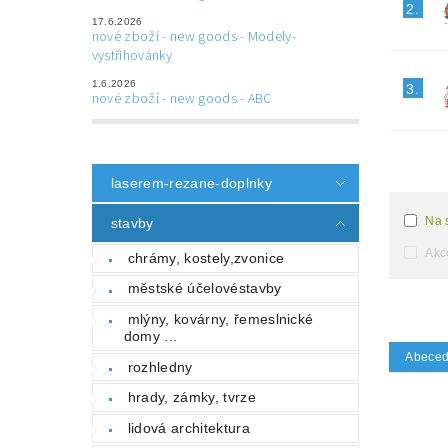
2.
17.6.2026
nové zboží - new goods - Modely-
vystřihovánky
1.6.2026
3.
nové zboží - new goods - ABC
laserem-rezane-doplnky
Na 
stavby
Akc
chrámy, kostely,zvonice
městské účelovéstavby
mlýny, kovárny, řemeslnické
domy ...
Abece
rozhledny
hrady, zámky, tvrze
lidová architektura