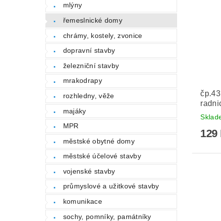
mlýny
řemeslnické domy
chrámy, kostely, zvonice
dopravní stavby
železniční stavby
mrakodrapy
čp.43
rozhledny, věže
radni
majáky
Skla
MPR
129
městské obytné domy
městské účelové stavby
vojenské stavby
průmyslové a užitkové stavby
komunikace
sochy, pomníky, památníky