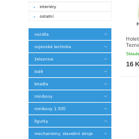
interiéry
ostatní
vozidla
Holet
Tezne
vojenská technika
Skla
železnice
16 
lodě
letadla
miniboxy
miniboxy 1:300
figurky
mechanismy, stavební stroje