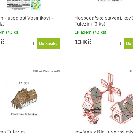
ín - usedlost Vosmíkovi -
Hospodářské stavení, kov
la
Tuležim (3 ks)
dem
(>3 ks)
Skladem
(>3 ks)
Kč
13 Kč
Kód:
CZ-WDS-F1-002-5
Kód
rna Tuležim
kovárna z Blat + větrný ml