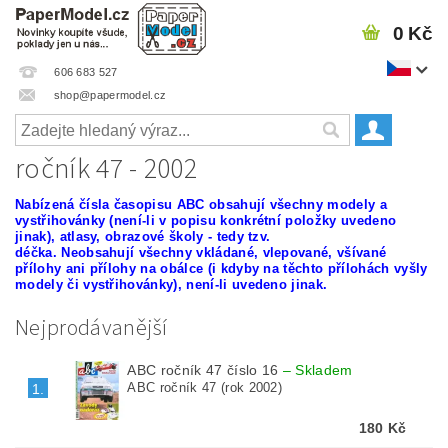
0 Kč
606 683 527
shop@papermodel.cz
ročník 47 - 2002
Nabízená čísla časopisu ABC
obsahují všechny modely a
vystřihovánky (není-li v popisu konkrétní položky uvedeno
jinak), atlasy, obrazové školy - tedy tzv.
déčka.
Neobsahují všechny vkládané, vlepované, všívané
přílohy ani přílohy na obálce (i kdyby na těchto přílohách vyšly
modely či vystřihovánky), není-li uvedeno jinak.
Nejprodávanější
ABC ročník 47 číslo 16
–
Skladem
ABC ročník 47 (rok 2002)
1.
180 Kč