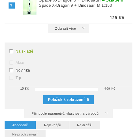
Space X-Dragon 9 + Dinosauři
–
Skladem
Space X-Dragon 9 + Dinosauři M 1:150
3.
129 Kč
Zobrazit více
Na skladě
Akce
Novinka
Tip
15
Kč
499
Kč
Položek k zobrazení:
5
Filtr podle parametrů, vlastností a výrobců
Abecedně
Nejlevnější
Nejdražší
Nejprodávanější