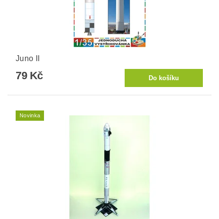
Juno II
79 Kč
Novinka