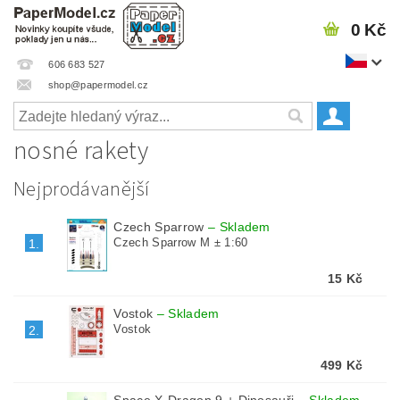
0 Kč
606 683 527
shop@papermodel.cz
nosné rakety
Nejprodávanější
Czech Sparrow
–
Skladem
Czech Sparrow M ± 1:60
1.
15 Kč
Vostok
–
Skladem
Vostok
2.
499 Kč