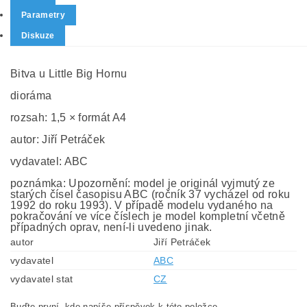
Parametry
Diskuze
Bitva u Little Big Hornu
dioráma
rozsah: 1,5 × formát A4
autor: Jiří Petráček
vydavatel: ABC
poznámka: Upozornění: model je originál vyjmutý ze
starých čísel časopisu ABC (ročník 37 vycházel od roku
1992 do roku 1993). V případě modelu vydaného na
pokračování ve více číslech je model kompletní včetně
případných oprav, není-li uvedeno jinak.
autor
Jiří Petráček
vydavatel
ABC
vydavatel stat
CZ
Buďte první, kdo napíše příspěvek k této položce.