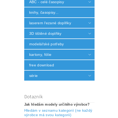
ABC - celé časopisy
knihy, časopisy...
laserem řezané doplňky
3D tištěné doplňky
modelářské potřeby
kartony, fólie
free download
série
Dotazník
Jak hledám modely určitého výrobce?
Hledám v seznamu kategorií (ne každý
výrobce má svou kategorii)