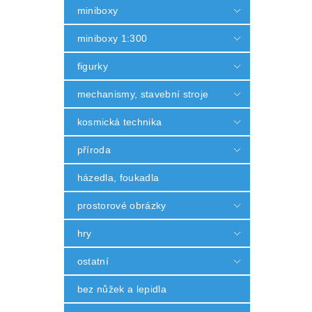
miniboxy
miniboxy 1:300
figurky
mechanismy, stavební stroje
kosmická technika
příroda
házedla, foukadla
prostorové obrázky
hry
ostatní
bez nůžek a lepidla