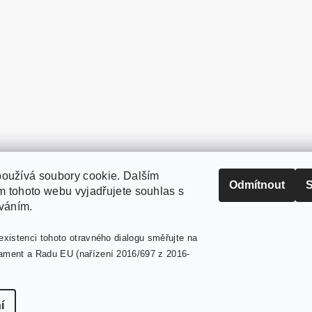
oužívá soubory cookie. Dalším
PaperModel.cz
Odmítnout
S
 tohoto webu vyjadřujete souhlas s
íváním.
existenci tohoto otravného dialogu směřujte na
ament a Radu EU (nařízení 2016/697 z 2016-
tavení cookies
í