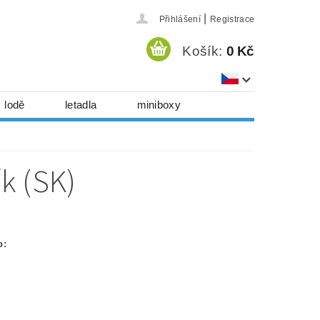
|
Přihlášení
Registrace
Košík:
0 Kč
lodě
letadla
miniboxy
házedla, foukadla
hy, časopisy...
ík (SK)
 download
série
Kontakty
p: