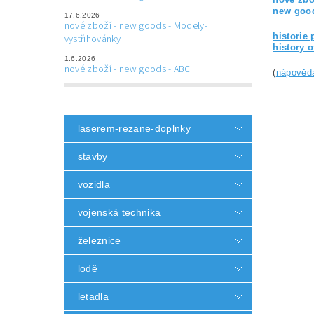
new good
17.6.2026
nové zboží - new goods - Modely-
historie 
vystřihovánky
history 
1.6.2026
nové zboží - new goods - ABC
(
nápověd
laserem-rezane-doplnky
stavby
vozidla
vojenská technika
železnice
lodě
letadla