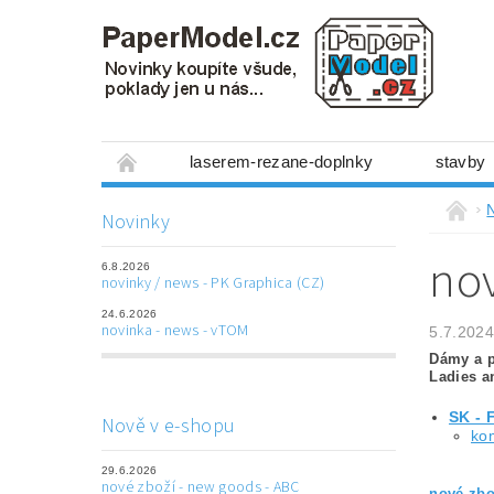
laserem-rezane-doplnky
stavby
miniboxy 1:300
figurky
mechanis
Novinky
prostorové obrázky
hry
ostatní
nov
6.8.2026
laserem řezané doplňky
3D tištěné dop
novinky / news - PK Graphica (CZ)
24.6.2026
Napište nám
Obchodní podmínky
novinka - news - vTOM
5.7.2024
Dámy a p
Ladies a
SK - F
Nově v e-shopu
kom
29.6.2026
nové zboží - new goods - ABC
nové zbo