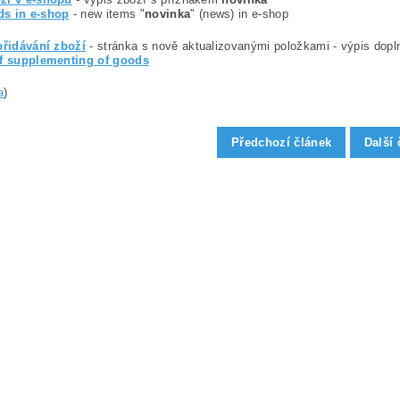
s in e-shop
- new items "
novinka
" (news) in e-shop
přidávání zboží
- stránka s nově aktualizovanými položkami - výpis dopln
of supplementing of goods
a
)
Předchozí článek
Další 