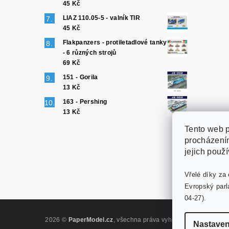
45 Kč
LIAZ 110.05-5 - valník TIR
45 Kč
Flakpanzers - protiletadlové tanky
- 6 různých strojů
69 Kč
151 - Gorila
13 Kč
163 - Pershing
13 Kč
Tento web p
procházením
jejich použ
Vřelé díky za 
Evropský parl
04-27).
2026 ©
PaperModel.cz
, všechna práva vyhrazena
Upravit nas
Nastaven