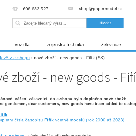
shop@papermodel.cz
606 683 527
vozidla
vojenská technika
železnice
my, stavební stroje
kosmická technika
příroda
Nově v e-shopu
nové zboží - new goods - Fifík (SK)
bez nůžek a lepidla
ABC - celé časopisy
kni
é zboží - new goods - Fif
lňky
modelářské potřeby
kartony, fólie
free
Ochrana osobních údajů (GDPR)
ánové, vážení zákazníci, do e-shopu bylo doplněno nové zboží:
nd gentlemen, dear customers, new goods have been added to e-sho
ifík
pletní čísla časopisu
Fífík
včetně modelů (rok 2000 až 2023)
ží v e-shopu
- výpis zboží s příznakem
novinka