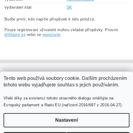
vydavatel stat
SK
Buďte první, kdo napíše příspěvek k této položce.
Pouze registrovaní uživatelé mohou vkládat příspěvky. Prosím
přihlaste se
nebo se
registrujte
.
PaperModel.cz
Tento web používá soubory cookie. Dalším procházením
tohoto webu vyjadřujete souhlas s jejich používáním.
Vřelé díky za existenci tohoto otravného dialogu směřujte na
Evropský parlament a Radu EU (nařízení 2016/697 z 2016-04-27).
Nastavení
Upravit nastavení cookies
2026 ©
PaperModel.cz
, všechna práva vyhrazena