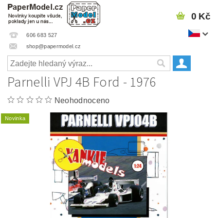
0 Kč
606 683 527
shop@papermodel.cz
Parnelli VPJ 4B Ford - 1976
Neohodnoceno
Novinka