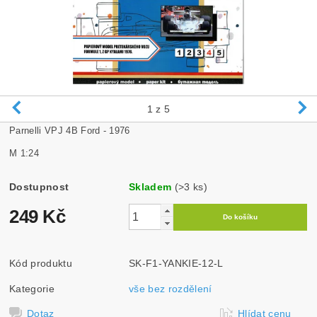
1
z 5
Parnelli VPJ 4B Ford - 1976
M 1:24
Dostupnost
Skladem
(>3 ks)
249 Kč
Kód produktu
SK-F1-YANKIE-12-L
Kategorie
vše bez rozdělení
Dotaz
Hlídat cenu