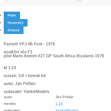
Popis
Parametry
Diskuze
Parnelli VPJ 4B Ford - 1976
soutěžní vůz F1
pilot Mario Andreti #27 GP South Africa (Kyalami) 1976
M 1:24
rozsah: 3,9 × formát A4
autor: Ján Priškin
vydavatel: YankieModels
autor
Ján Priškin
meritko
1:24
vydavatel
YankieModels