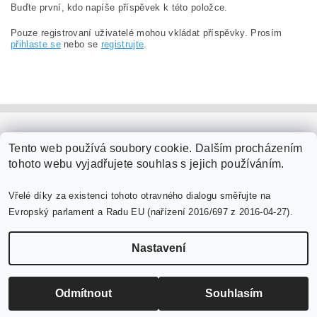
Buďte první, kdo napíše příspěvek k této položce.
Pouze registrovaní uživatelé mohou vkládat příspěvky. Prosím
přihlaste se
nebo se
registrujte
.
PaperModel.cz
Tento web používá soubory cookie. Dalším procházením
tohoto webu vyjadřujete souhlas s jejich používáním.
Vřelé díky za existenci tohoto otravného dialogu směřujte na
Evropský parlament a Radu EU (nařízení 2016/697 z 2016-04-27).
Nastavení
Upravit nastavení cookies
2026 ©
PaperModel.cz
, všechna práva vyhrazena
Vytvořil Shoptet
Odmítnout
Souhlasím
-->