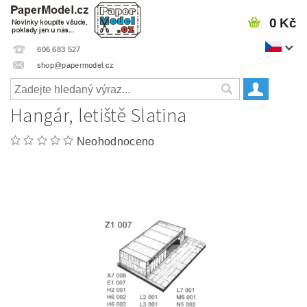
0 Kč
606 683 527
shop@papermodel.cz
Hangár, letiště Slatina
Neohodnoceno