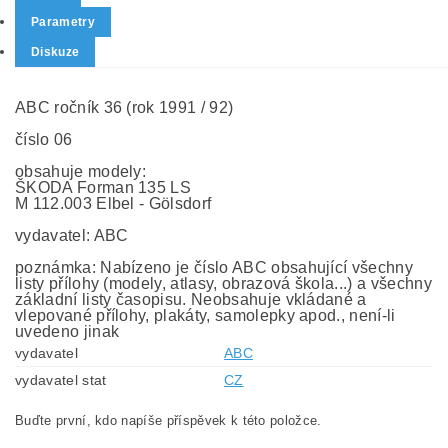
Parametry
Diskuze
ABC ročník 36 (rok 1991 / 92)
číslo 06
obsahuje modely:
ŠKODA Forman 135 LS
M 112.003 Elbel - Gölsdorf
vydavatel: ABC
poznámka: Nabízeno je číslo ABC obsahující všechny
listy přílohy (modely, atlasy, obrazová škola...) a všechny
základní listy časopisu. Neobsahuje vkládané a
vlepované přílohy, plakáty, samolepky apod., není-li
uvedeno jinak
vydavatel
ABC
vydavatel stat
CZ
Buďte první, kdo napíše příspěvek k této položce.