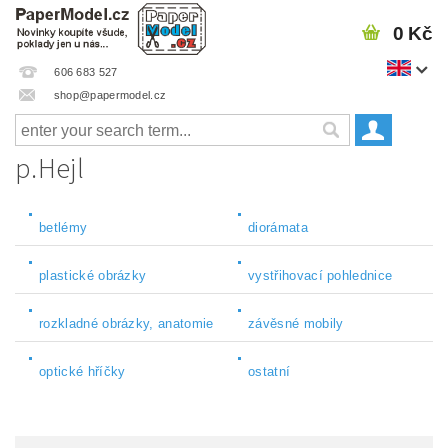
0 Kč
606 683 527
shop@papermodel.cz
p.Hejl
betlémy
diorámata
plastické obrázky
vystřihovací pohlednice
rozkladné obrázky, anatomie
závěsné mobily
optické hříčky
ostatní