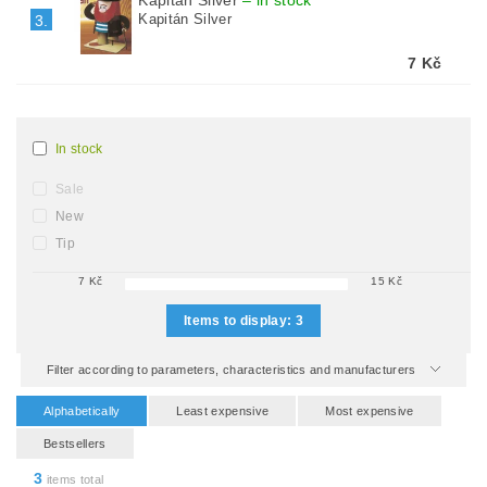
Kapitán Silver
–
in stock
Kapitán Silver
3.
7 Kč
In stock
Sale
New
Tip
7
Kč
15
Kč
Items to display:
3
Filter according to parameters, characteristics and manufacturers
Alphabetically
Least expensive
Most expensive
Bestsellers
3
items total