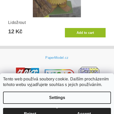
Lidožrout
12 Kč
PaperModel.cz
Tento web používá soubory cookie. Dalším procházením
tohoto webu vyjadřujete souhlas s jejich používáním.
Settings
Edit cookie settings
2026 ©
PaperModel.cz
, all rights reserved.
Created by Shoptet
Reject
Accept