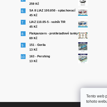
259 Kč
SA 8 LIAZ 100.850 - splachovací
45 Kč
LIAZ 110.05-5 - valník TIR
45 Kč
Flakpanzers - protiletadlové tanky
69 Kč
151 - Gorila
13 Kč
163 - Pershing
13 Kč
Tento web 
tohoto webu