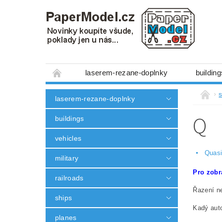
laserem-rezane-doplnky
building
minibox 1:300
figures
machiner
laserem-rezane-doplnky
other
without scissors and glue
Q
buildings
3D tištěné doplňky
modeling tools
vehicles
Obchodní podmínky
Ochrana osobních
Quas
military
Pro zobr
railroads
Řazení ne
ships
Kadý auto
planes