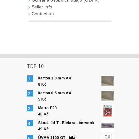
Ochrana osobních údajů (GDPR)
Seller info
Contact us
TOP 10
karton 1,0 mm A4
8 Kč
karton 0,5 mm A4
5 Kč
Matra P29
40 Kč
Škoda 14 T - Elektra - červená
49 Kč
ÚVMV 1100 GT - bílá