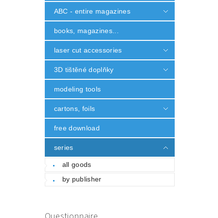
ABC - entire magazines
books, magazines...
laser cut accessories
3D tištěné doplňky
modeling tools
cartons, foils
free download
series
all goods
by publisher
Questionnaire