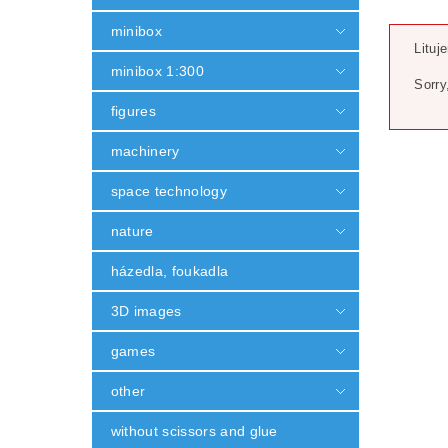
minibox
Lituj
minibox 1:300
Sorry
figures
machinery
space technology
nature
házedla, foukadla
3D images
games
other
without scissors and glue