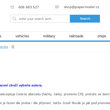
shop@papermodel.cz
606 683 527
s
vehicles
military
railroads
ships
y
space technology
nature
házedla, foukadl
series
Q
ABC - entire magazines
books, magazines...
laser
cartons, foils
free download
series
Seller
 údajů (GDPR)
i
azení zboží vyberte autora.
akceptuje českou abecedu (háčky, čárky, písmeno CH), protože se domní
r je řazen dle jména i dle příjmení, takže Josef Novák je jak pod písm