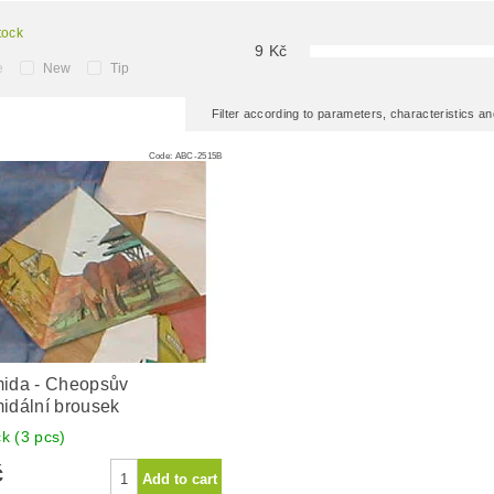
tock
9
Kč
e
New
Tip
Filter according to parameters, characteristics 
Code:
ABC-2515B
mida - Cheopsův
idální brousek
ck
(3 pcs)
č