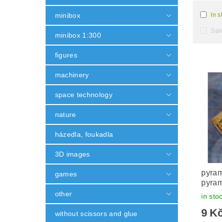
minibox
In s
Sal
minibox 1:300
figures
machinery
space technology
nature
házedla, foukadla
3D images
pyra
games
pyram
other
in sto
9 K
without scissors and glue