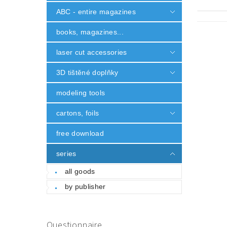
ABC - entire magazines
books, magazines...
laser cut accessories
3D tištěné doplňky
modeling tools
cartons, foils
free download
series
all goods
by publisher
Questionnaire