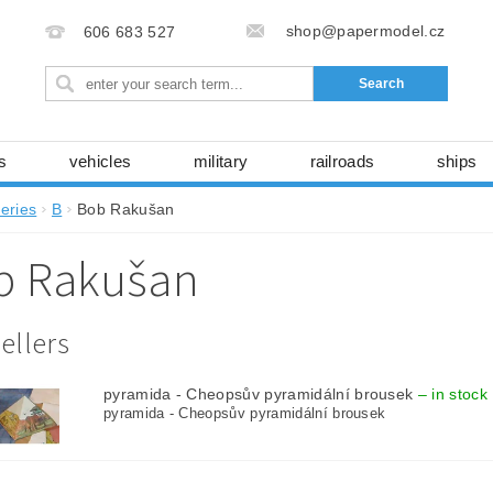
shop@papermodel.cz
606 683 527
s
vehicles
military
railroads
ships
y
space technology
nature
házedla, foukadl
series
B
Bob Rakušan
ABC - entire magazines
books, magazines...
laser
b Rakušan
cartons, foils
free download
series
Seller
 údajů (GDPR)
ellers
pyramida - Cheopsův pyramidální brousek
–
in stock
pyramida - Cheopsův pyramidální brousek