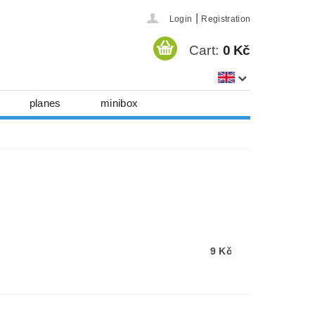
|
Login
Registration
Cart:
0 Kč
planes
minibox
a
3D images
games
 cut accessories
 info
Contact us
9 Kč