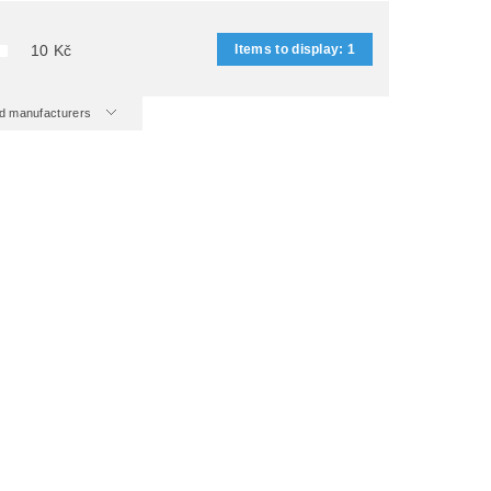
Items to display:
1
10
Kč
and manufacturers