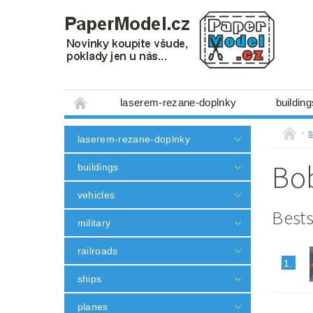
laserem-rezane-doplnky
building
minibox 1:300
figures
machiner
laserem-rezane-doplnky
other
without scissors and glue
Bo
buildings
3D tištěné doplňky
modeling tools
vehicles
Obchodní podmínky
Ochrana osobních
Bests
military
railroads
1.
ships
planes