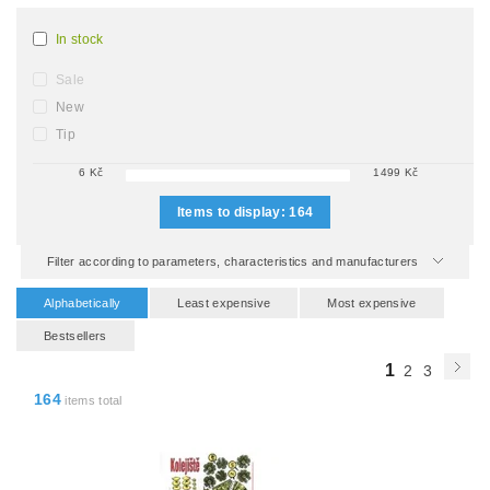
In stock
Sale
New
Tip
6
Kč
1499
Kč
Items to display:
164
Filter according to parameters, characteristics and manufacturers
Alphabetically
Least expensive
Most expensive
Bestsellers
1
2
3
164
items total