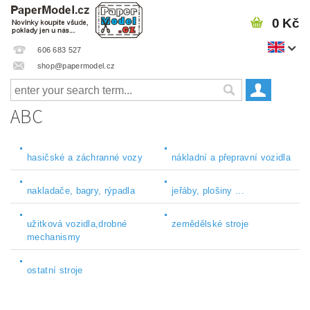
0 Kč
606 683 527
shop@papermodel.cz
ABC
hasičské a záchranné vozy
nákladní a přepravní vozidla
nakladače, bagry, rýpadla
jeřáby, plošiny ...
užitková vozidla,drobné
zemědělské stroje
mechanismy
ostatní stroje