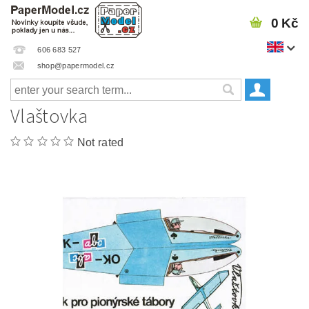
0 Kč
606 683 527
shop@papermodel.cz
Vlaštovka
Not rated