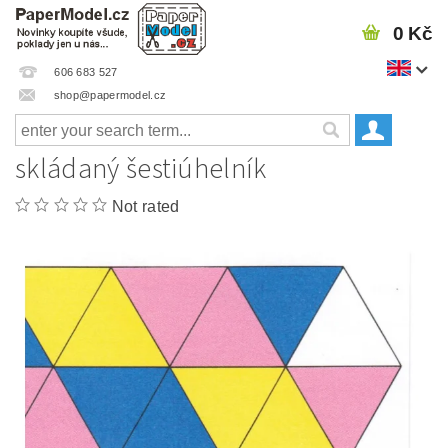
0 Kč
606 683 527
shop@papermodel.cz
skládaný šestiúhelník
Not rated