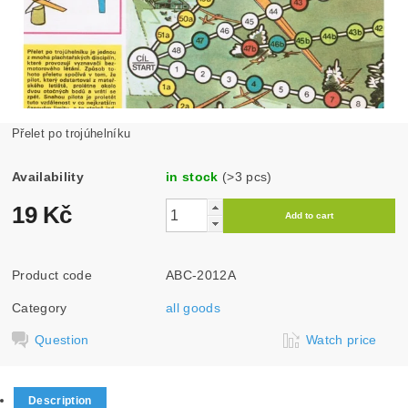
Přelet po trojúhelníku
Availability
in stock
(>3 pcs)
19 Kč
Product code
ABC-2012A
Category
all goods
Question
Watch price
Description