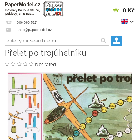
0 Kč
606 683 527
shop@papermodel.cz
Přelet po trojúhelníku
Not rated