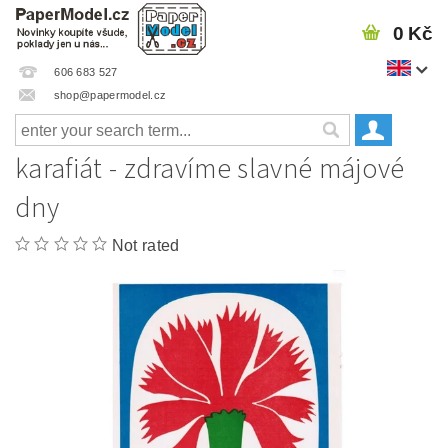
0 Kč
606 683 527
shop@papermodel.cz
karafiát - zdravíme slavné májové
dny
Not rated