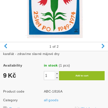
1
of 2
karafiát - zdravíme slavné májové dny
Availability
in stock
(1 pcs)
9 Kč
Product code
ABC-1816A
Category
all goods