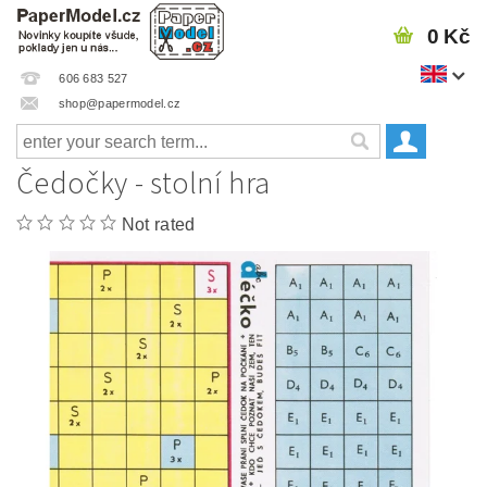
0 Kč
606 683 527
shop@papermodel.cz
Čedočky - stolní hra
Not rated