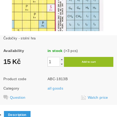
Čedočky - stolní hra
Availability
in stock
(>3 pcs)
15 Kč
Product code
ABC-1813B
Category
all goods
Question
Watch price
Description