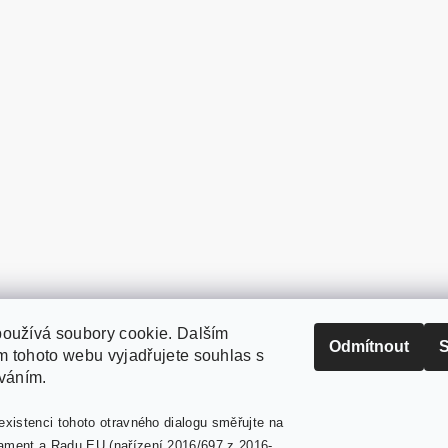
oužívá soubory cookie. Dalším
PaperModel.cz
Odmítnout
S
 tohoto webu vyjadřujete souhlas s
íváním.
existenci tohoto otravného dialogu směřujte na
ament a Radu EU (nařízení 2016/697 z 2016-