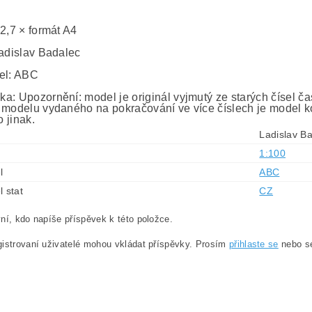
0
 2,7 × formát A4
Ladislav Badalec
el: ABC
a: Upozornění: model je originál vyjmutý ze starých čísel č
 modelu vydaného na pokračování ve více číslech je model ko
 jinak.
Ladislav B
1:100
l
ABC
l stat
CZ
ní, kdo napíše příspěvek k této položce.
istrovaní uživatelé mohou vkládat příspěvky. Prosím
přihlaste se
nebo 