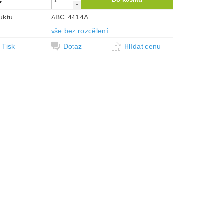
uktu
ABC-4414A
e
vše bez rozdělení
Tisk
Dotaz
Hlídat cenu