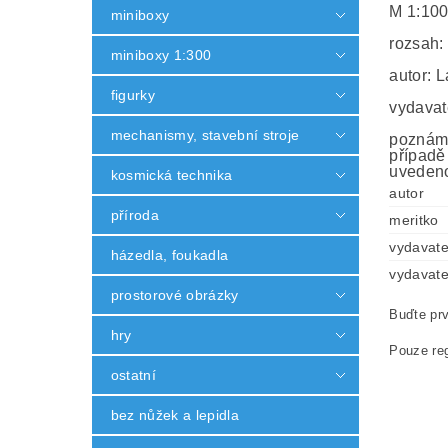
M 1:10
miniboxy
rozsah:
miniboxy 1:300
autor: 
figurky
vydavat
mechanismy, stavební stroje
poznámk
případě
uvedeno
kosmická technika
autor
příroda
meritko
vydavate
házedla, foukadla
vydavate
prostorové obrázky
Buďte prv
hry
Pouze reg
ostatní
bez nůžek a lepidla