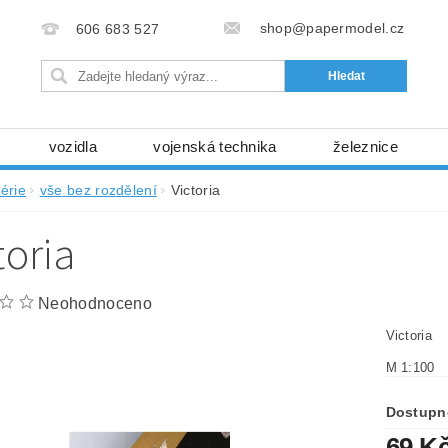
shop@papermodel.cz
606 683 527
vozidla
vojenská technika
železnice
my, stavební stroje
kosmická technika
příroda
érie
vše bez rozdělení
Victoria
bez nůžek a lepidla
ABC - celé časopisy
kni
toria
lňky
modelářské potřeby
kartony, fólie
free
Ochrana osobních údajů (GDPR)
Neohodnoceno
Victoria
M 1:100
Dostupn
69 K