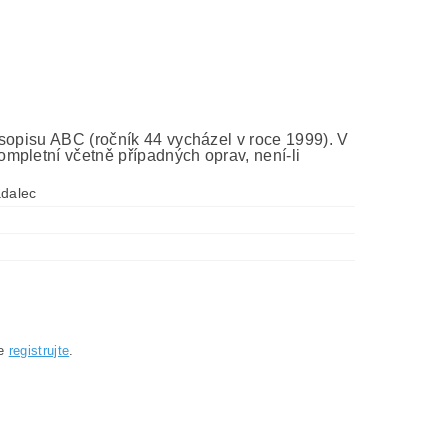
asopisu ABC (ročník 44 vycházel v roce 1999). V
mpletní včetně případných oprav, není-li
adalec
se
registrujte
.