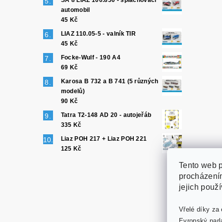
SA 8 LIAZ 100.850 - splachovací
automobil
45 Kč
LIAZ 110.05-5 - valník TIR
45 Kč
Focke-Wulf - 190 A4
69 Kč
Karosa B 732 a B 741 (5 různých
modelů)
90 Kč
Tatra T2-148 AD 20 - autojeřáb
335 Kč
Liaz POH 217 + Liaz POH 221
125 Kč
Tento web p
procházením
jejich použ
Vřelé díky za 
Evropský parl