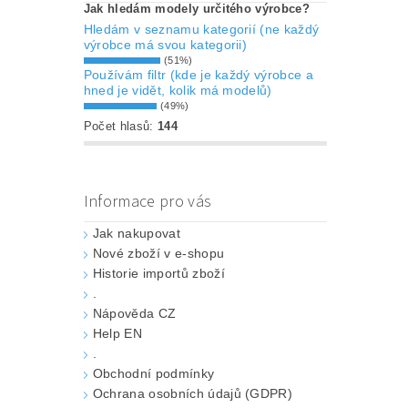
Jak hledám modely určitého výrobce?
Hledám v seznamu kategorií (ne každý
výrobce má svou kategorii)
(51%)
Používám filtr (kde je každý výrobce a
hned je vidět, kolik má modelů)
(49%)
Počet hlasů:
144
Informace pro vás
Jak nakupovat
Nové zboží v e-shopu
Historie importů zboží
.
Nápověda CZ
Help EN
.
Obchodní podmínky
Ochrana osobních údajů (GDPR)