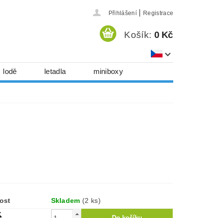
|
Přihlášení
Registrace
Košík:
0 Kč
lodě
letadla
miniboxy
házedla, foukadla
hy, časopisy...
 download
série
Kontakty
ost
Skladem
(2 ks)
č