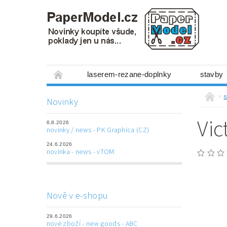
laserem-rezane-doplnky
stavby
miniboxy 1:300
figurky
mechanis
s
Novinky
prostorové obrázky
hry
ostatní
Vic
6.8.2026
laserem řezané doplňky
3D tištěné dop
novinky / news - PK Graphica (CZ)
24.6.2026
Napište nám
Obchodní podmínky
novinka - news - vTOM
Nově v e-shopu
29.6.2026
nové zboží - new goods - ABC