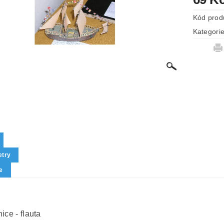
Kód prod
Kategori
try
e
ice - flauta