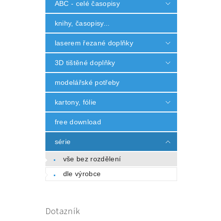
ABC - celé časopisy
knihy, časopisy...
laserem řezané doplňky
3D tištěné doplňky
modelářské potřeby
kartony, fólie
free download
série
vše bez rozdělení
dle výrobce
Dotazník