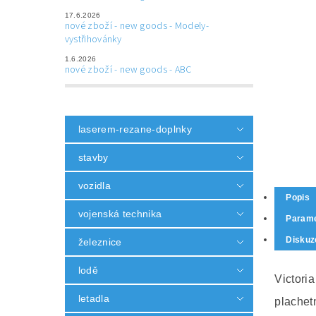
17.6.2026
nové zboží - new goods - Modely-
vystřihovánky
1.6.2026
nové zboží - new goods - ABC
laserem-rezane-doplnky
stavby
vozidla
Popis
vojenská technika
Parame
Diskuz
železnice
lodě
Victoria
letadla
plachetn