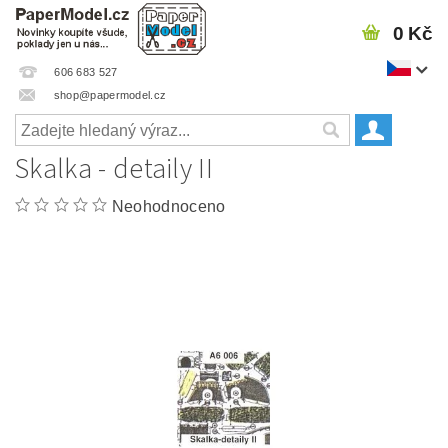
0 Kč
606 683 527
shop@papermodel.cz
Skalka - detaily II
Neohodnoceno