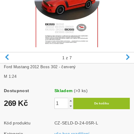
1
z 7
Ford Mustang 2012 Boss 302 - červený
M 1:24
Dostupnost
Skladem
(>3 ks)
269 Kč
Kód produktu
CZ-SELD-D-24-05R-L
Kategorie
vše bez rozdělení