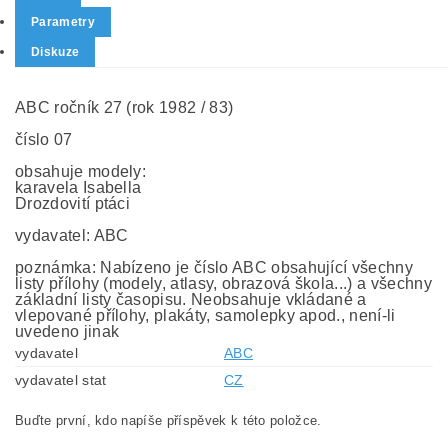
Parametry
Diskuze
ABC ročník 27 (rok 1982 / 83)
číslo 07
obsahuje modely:
karavela Isabella
Drozdovití ptáci
vydavatel: ABC
poznámka: Nabízeno je číslo ABC obsahující všechny
listy přílohy (modely, atlasy, obrazová škola...) a všechny
základní listy časopisu. Neobsahuje vkládané a
vlepované přílohy, plakáty, samolepky apod., není-li
uvedeno jinak
vydavatel
ABC
vydavatel stat
CZ
Buďte první, kdo napíše příspěvek k této položce.