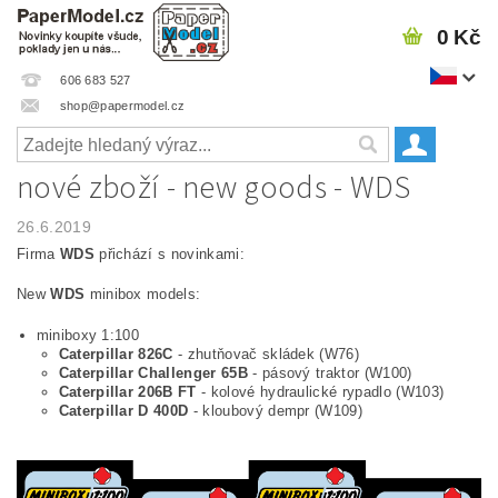
0 Kč
606 683 527
shop@papermodel.cz
nové zboží - new goods - WDS
26.6.2019
Firma
WDS
přichází s novinkami:
New
WDS
minibox models:
miniboxy 1:100
Caterpillar 826C
- zhutňovač skládek (W76)
Caterpillar Challenger 65B
- pásový traktor (W100)
Caterpillar 206B FT
- kolové hydraulické rypadlo (W103)
Caterpillar D 400D
- kloubový dempr (W109)