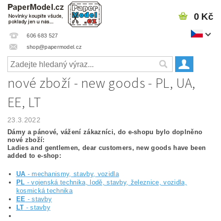
0 Kč
606 683 527
shop@papermodel.cz
nové zboží - new goods - PL, UA,
EE, LT
23.3.2022
Dámy a pánové, vážení zákazníci, do e-shopu bylo doplněno
nové zboží:
Ladies and gentlemen, dear customers, new goods have been
added to e-shop:
UA
- mechanismy, stavby, vozidla
PL
- vojenská technika, lodě, stavby, železnice, vozidla,
kosmická technika
EE
- stavby
LT
- stavby