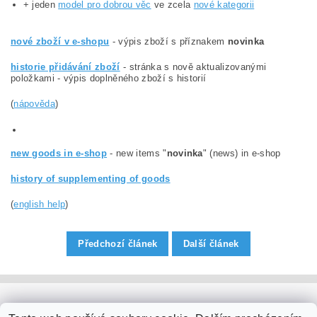
+ jeden
model pro dobrou věc
ve zcela
nové kategorii
nové zboží v e-shopu
- výpis zboží s příznakem
novinka
historie přidávání zboží
- stránka s nově aktualizovanými
položkami - výpis doplněného zboží s historií
(
nápověda
)
new goods in e-shop
- new items "
novinka
" (news) in e-shop
history of supplementing of goods
(
english help
)
Předchozí článek
Další článek
PaperModel.cz