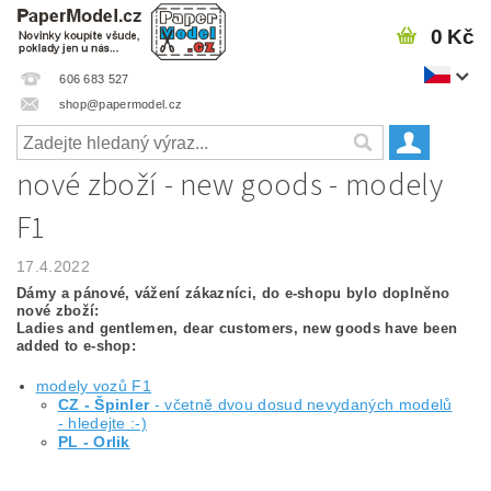
0 Kč
606 683 527
shop@papermodel.cz
nové zboží - new goods - modely
F1
17.4.2022
Dámy a pánové, vážení zákazníci, do e-shopu bylo doplněno
nové zboží:
Ladies and gentlemen, dear customers, new goods have been
added to e-shop:
modely vozů F1
CZ - Špinler
- včetně dvou dosud nevydaných modelů
- hledejte :-)
PL - Orlik