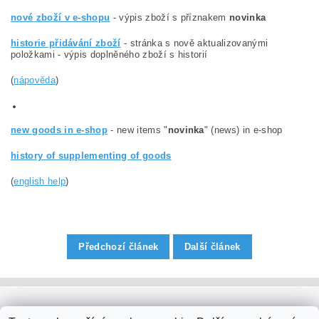
nové zboží v e-shopu
- výpis zboží s příznakem
novinka
historie přidávání zboží
- stránka s nově aktualizovanými
položkami - výpis doplněného zboží s historií
(
nápověda
)
new goods in e-shop
- new items "
novinka
" (news) in e-shop
history of supplementing of goods
(
english help
)
Předchozí článek
Další článek
PaperModel.cz