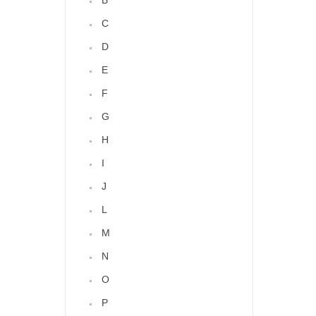
B
C
D
E
F
G
H
I
J
L
M
N
O
P