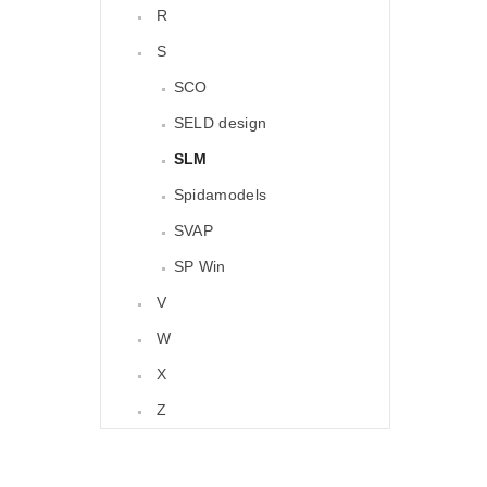
R
S
SCO
SELD design
SLM
Spidamodels
SVAP
SP Win
V
W
X
Z