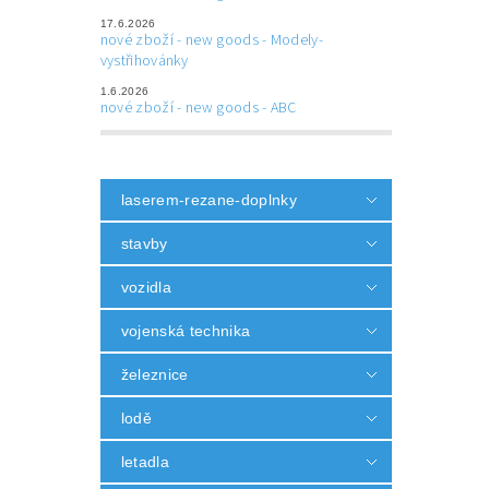
17.6.2026
nové zboží - new goods - Modely-
vystřihovánky
1.6.2026
nové zboží - new goods - ABC
laserem-rezane-doplnky
stavby
vozidla
vojenská technika
železnice
lodě
letadla