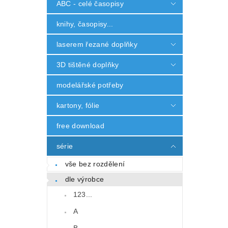
ABC - celé časopisy
knihy, časopisy...
laserem řezané doplňky
3D tištěné doplňky
modelářské potřeby
kartony, fólie
free download
série
vše bez rozdělení
dle výrobce
123...
A