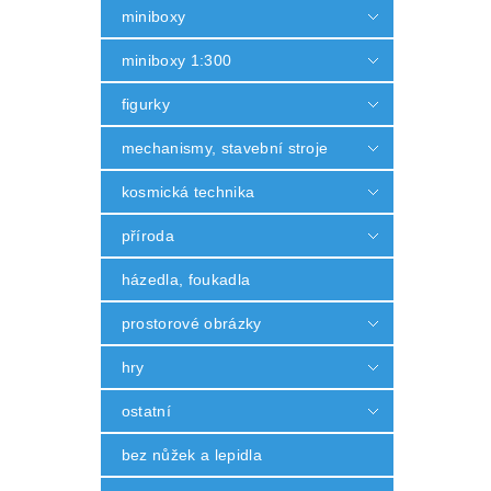
miniboxy
miniboxy 1:300
figurky
mechanismy, stavební stroje
kosmická technika
příroda
házedla, foukadla
prostorové obrázky
hry
ostatní
bez nůžek a lepidla