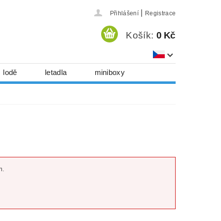
|
Přihlášení
Registrace
Košík:
0 Kč
lodě
letadla
miniboxy
házedla, foukadla
hy, časopisy...
 download
série
Kontakty
m.