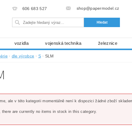
shop@papermodel.cz
606 683 527
vozidla
vojenská technika
železnice
my, stavební stroje
kosmická technika
příroda
érie
dle výrobce
S
SLM
bez nůžek a lepidla
ABC - celé časopisy
kni
M
lňky
modelářské potřeby
kartony, fólie
free
Ochrana osobních údajů (GDPR)
eme, ale v této kategorii momentálně není k dispozici žádné zboží sklade
, there are currently no items in stock in this category.