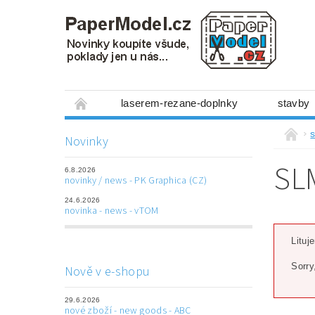
laserem-rezane-doplnky
stavby
miniboxy 1:300
figurky
mechanis
s
Novinky
prostorové obrázky
hry
ostatní
SL
6.8.2026
laserem řezané doplňky
3D tištěné dop
novinky / news - PK Graphica (CZ)
24.6.2026
Napište nám
Obchodní podmínky
novinka - news - vTOM
Lituj
Sorry
Nově v e-shopu
29.6.2026
nové zboží - new goods - ABC