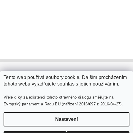
PaperModel.cz
Tento web používá soubory cookie. Dalším procházením
tohoto webu vyjadřujete souhlas s jejich používáním.
Vřelé díky za existenci tohoto otravného dialogu směřujte na
Evropský parlament a Radu EU (nařízení 2016/697 z 2016-04-27).
Nastavení
Upravit nastavení cookies
2026 ©
PaperModel.cz
, všechna práva vyhrazena
Vytvořil Shoptet