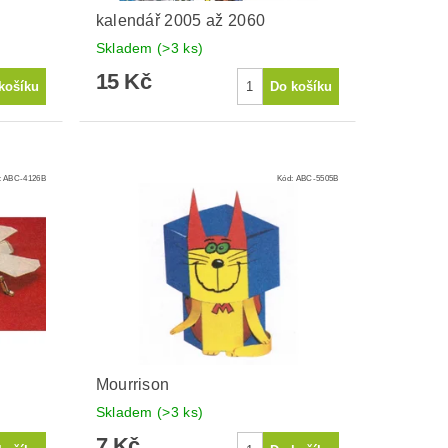
kalendář 2005 až 2060
Skladem
(>3 ks)
15 Kč
:
ABC-4126B
Kód:
ABC-5505B
Mourrison
Skladem
(>3 ks)
7 Kč