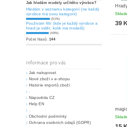
Jak hledám modely určitého výrobce?
Hrady
Hledám v seznamu kategorií (ne každý
Skla
výrobce má svou kategorii)
(51%)
39 
Používám filtr (kde je každý výrobce a
hned je vidět, kolik má modelů)
(49%)
Počet hlasů:
144
Informace pro vás
Jak nakupovat
Nové zboží v e-shopu
Historie importů zboží
.
Nápověda CZ
Help EN
magic
.
Obchodní podmínky
Skla
Ochrana osobních údajů (GDPR)
15 