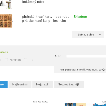
Indiánský tábor
pirátské hrací karty - bez rubu
–
Skladem
pirátské hrací karty - bez rubu
Zobrazit více
skladě
4
Kč
e
Novinka
Tip
Filtr podle parametrů, vlastností a v
dně
Nejlevnější
Nejdražší
Nejprodávanější
Kód:
ABC-5320A
Kód