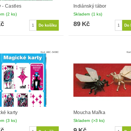
 - Castles
Indiánský tábor
dem
(2 ks)
Skladem
(1 ks)
Kč
89 Kč
Kód:
ABC-5408C
Kód
ké karty
Moucha Mařka
dem
(3 ks)
Skladem
(>3 ks)
Kč
9 Kč