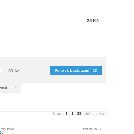
25 Kč
Položek k zobrazení:
23
89
Kč
ýrobců
1
1
23
Stránka
z
-
položek celkem
:
ABC-5619B
Kód:
ABC-5317B