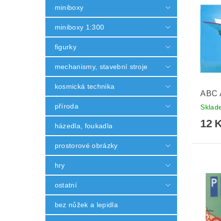
miniboxy
miniboxy 1:300
figurky
mechanismy, stavební stroje
kosmická technika
ABC 
příroda
Skla
12 
házedla, foukadla
prostorové obrázky
hry
ostatní
bez nůžek a lepidla