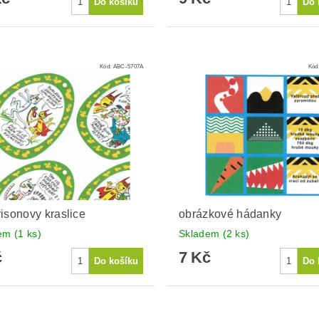
Kód:
ABC-5707A
Kód
isonovy kraslice
obrázkové hádanky
dem
(1 ks)
Skladem
(2 ks)
č
7 Kč