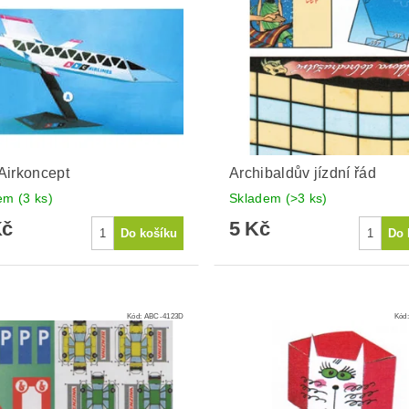
Airkoncept
Archibaldův jízdní řád
dem
(3 ks)
Skladem
(>3 ks)
Kč
5 Kč
Kód:
ABC-4123D
Kód