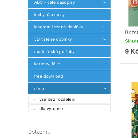
ABC - celé časopisy
knihy, časopisy...
laserem řezané doplňky
Bezst
3D tištěné doplňky
Skla
9 K
modelářské potřeby
kartony, fólie
free download
série
vše bez rozdělení
dle výrobce
Dotazník