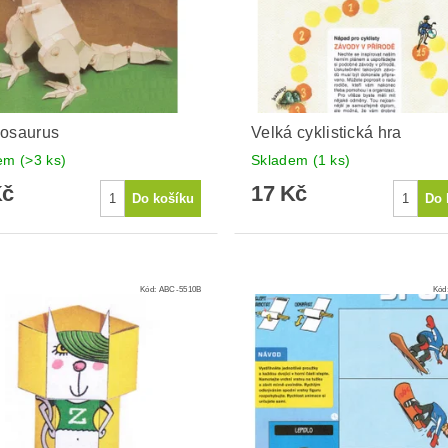
nosaurus
Velká cyklistická hra
dem
(>3 ks)
Skladem
(1 ks)
Kč
17 Kč
Kód:
ABC-5510B
Kód