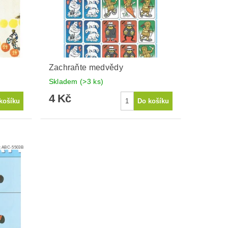
Zachraňte medvědy
Skladem
(>3 ks)
4 Kč
:
ABC-5503B