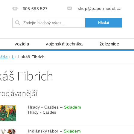
shop@papermodel.cz
606 683 527
vozidla
vojenská technika
železnice
my, stavební stroje
kosmická technika
příroda
érie
L
Lukáš Fibrich
bez nůžek a lepidla
ABC - celé časopisy
kni
áš Fibrich
lňky
modelářské potřeby
kartony, fólie
free
Ochrana osobních údajů (GDPR)
rodávanější
Hrady - Castles
–
Skladem
Hrady - Castles
Indiánský tábor
–
Skladem