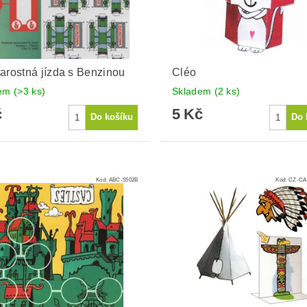
arostná jízda s Benzinou
Cléo
dem
(>3 ks)
Skladem
(2 ks)
č
5 Kč
Kód:
ABC-5502B
Kód:
CZ-CA