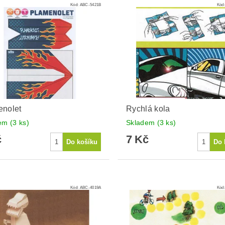
Kód:
ABC-5421B
Kód
enolet
Rychlá kola
dem
(3 ks)
Skladem
(3 ks)
č
7 Kč
Kód:
ABC-4019A
Kód