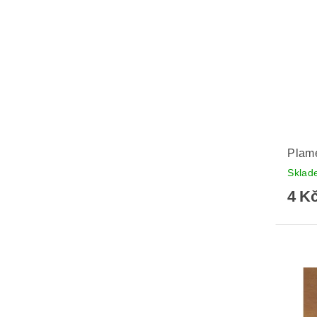
Plam
Skla
4 K