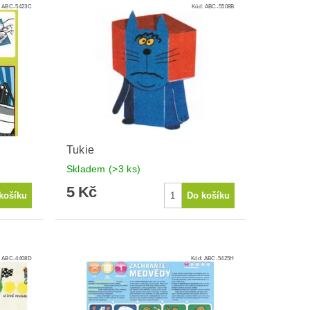
:
ABC-5423C
Kód:
ABC-5508B
Tukie
Skladem
(>3 ks)
5 Kč
:
ABC-4408D
Kód:
ABC-5425H