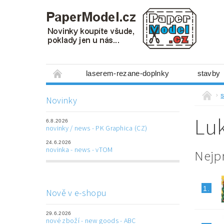
laserem-rezane-doplnky
stavby
miniboxy 1:300
figurky
mechanis
s
Novinky
prostorové obrázky
hry
ostatní
Luk
6.8.2026
laserem řezané doplňky
3D tištěné dop
novinky / news - PK Graphica (CZ)
24.6.2026
Napište nám
Obchodní podmínky
novinka - news - vTOM
Nejp
1.
Nově v e-shopu
29.6.2026
nové zboží - new goods - ABC