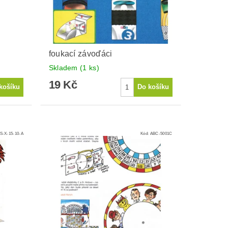
foukací závoďáci
Skladem
(1 ks)
19 Kč
S-X-15-10-A
Kód:
ABC-5001C