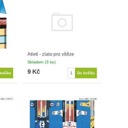
Atleti - zlato pro vítěze
Skladem
(3 ks)
9 Kč
:
ABC-5507C
Kód:
ABC-5315B