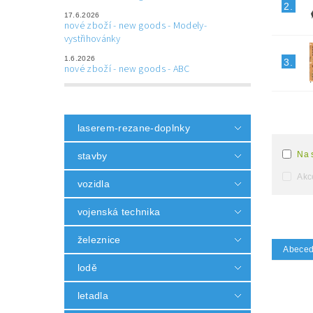
2.
17.6.2026
nové zboží - new goods - Modely-
vystřihovánky
1.6.2026
3.
nové zboží - new goods - ABC
laserem-rezane-doplnky
Na 
stavby
Akc
vozidla
vojenská technika
železnice
Abece
lodě
letadla