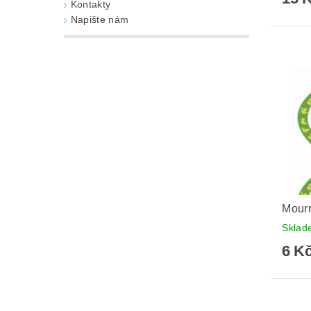
Kontakty
Napište nám
Mourr
Skla
6 K