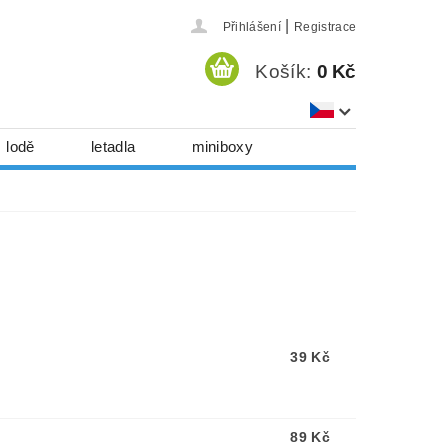
|
Přihlášení
Registrace
Košík:
0 Kč
lodě
letadla
miniboxy
házedla, foukadla
hy, časopisy...
 download
série
Kontakty
39 Kč
89 Kč