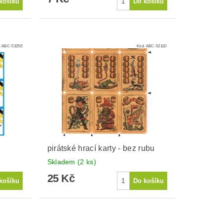
:
ABC-5325E
Kód:
ABC-5211D
pirátské hrací karty - bez rubu
Skladem
(2 ks)
25 Kč